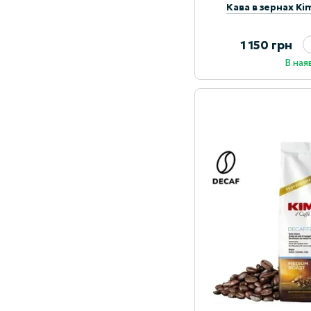
Кава в зернах Ki
1 150 грн
В ная