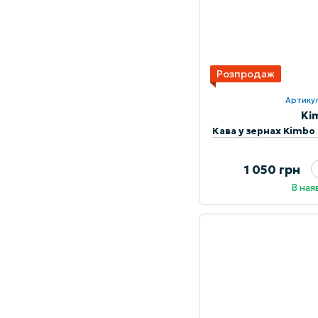
Розпродаж
Артикул
Ki
Кава у зернах Kimbo E
1 050 грн
В ная