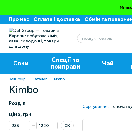
Перейти до основного контенту
Мінім
Про нас
Оплата і доставка
Обмін та поверне
Угода користувача
Відгуки про магазин
Спеції та
Соки
Чай
приправи
DeliGroup
Каталог
Kimbo
Kimbo
Розділ
Сортування:
спочатку
Ціна, грн
Від Ціна, грн
До Ціна, грн
ОК