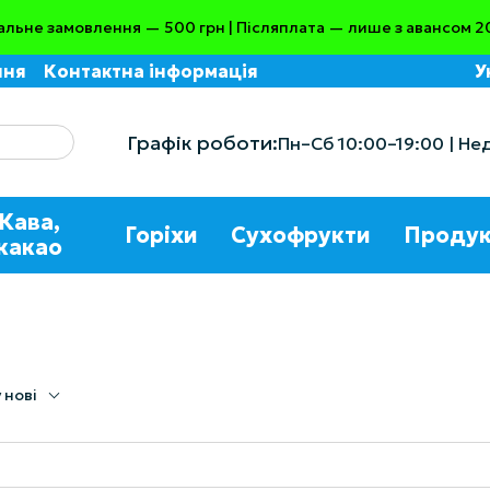
альне замовлення — 500 грн | Післяплата — лише з авансом 2
ння
Контактна інформація
У
Графік роботи:
Пн–Сб 10:00–19:00 | Не
Кава,
Горіхи
Сухофрукти
Продук
какао
 нові