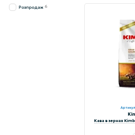
6
Розпродаж
Артикул
Ki
Кава в зернах Kimb