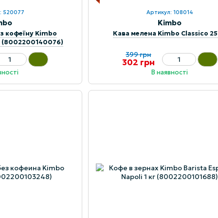
: 520077
Артикул: 108014
mbo
Kimbo
ез кофеїну Kimbo
Кава мелена Kimbo Classico 25
Decaffeinato 500 г (8002200140076)
399 грн
302 грн
вності
В наявності