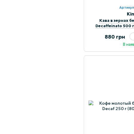
Артикул
Ki
Кава в зернах б
880 грн
В ная