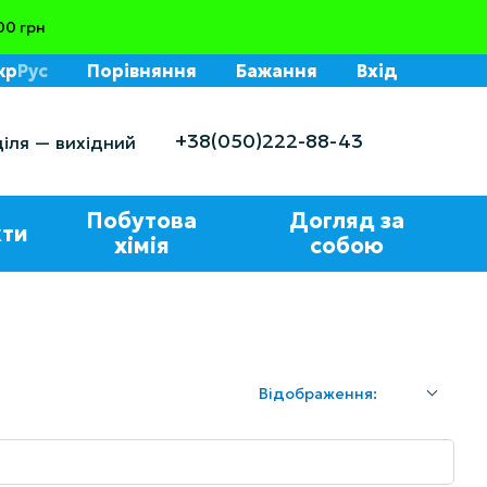
00 грн
кр
Рус
Порівняння
Бажання
Вхід
+38(050)222-88-43
діля — вихідний
Побутова
Догляд за
ти
хімія
собою
Відображення: