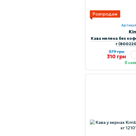
Розпродаж
Артикул
Ki
Кава мелена без коф
г (80022
379 грн
310 грн
В ная