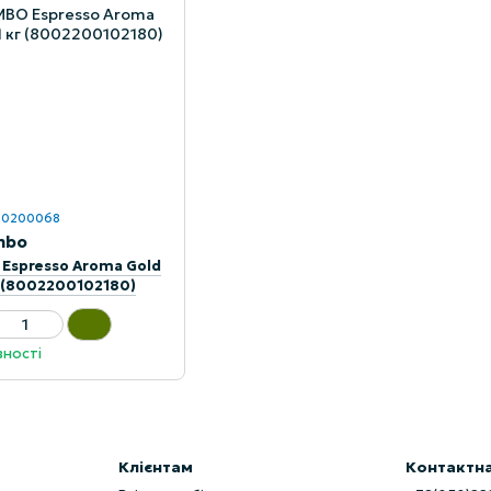
: 0200068
mbo
 Espresso Aroma Gold
г (8002200102180)
вності
Клієнтам
Контактна