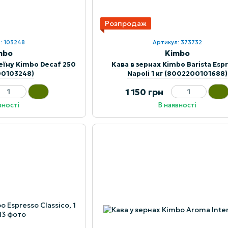
Розпродаж
: 103248
Артикул: 373732
mbo
Kimbo
еїну Kimbo Decaf 250
Кава в зернах Kimbo Barista Esp
00103248)
Napoli 1 кг (8002200101688)
1 150 грн
вності
В наявності