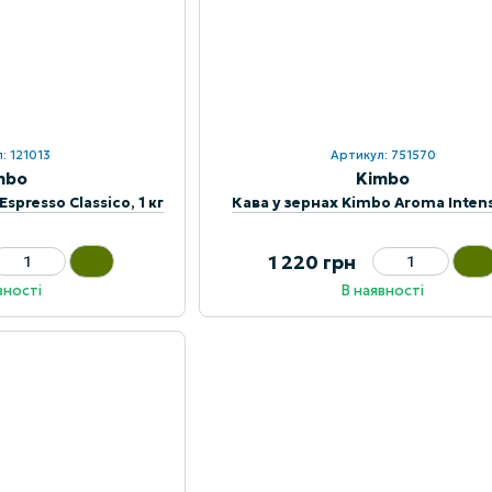
: 121013
Артикул: 751570
mbo
Kimbo
spresso Classico, 1 кг
Кава у зернах Kimbo Aroma Intens
1 220 грн
вності
В наявності