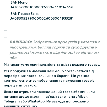
IBAN Mono
UA703220010000026004340114646
IBAN ПриватБанк
UA083052990000026003004933281
ВАЖЛИВО:
Зображення продуктів у каталозі є
ілюстраціями. Вигляд горіхів та сухофруктів у
реальності може мати відмінності за відтінком
або
Ми гарантуємо оригінальність та якість кожного товару.
Уся продукція в магазині DeliGroup постачається від
перевірених постачальників з Європи. Ми уважно
контролюємо умови зберігання та пакування товарів
перед відправкою.
Якщо ви отримали пошкоджений товар або виникли
питання щодо якості — зв’яжіться з нами у Viber,
Telegram або WhatsApp. Ми завжди допоможемо
вирішити ситуацію.