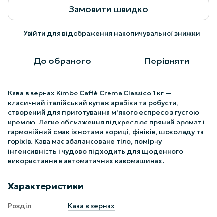
Замовити швидко
Увійти
для відображення накопичувальної знижки
%
До обраного
Порівняти
Кава в зернах Kimbo Caffè Crema Classico 1 кг —
класичний італійський купаж арабіки та робусти,
створений для приготування м'якого еспресо з густою
кремою. Легке обсмаження підкреслює пряний аромат і
гармонійний смак із нотами кориці, фініків, шоколаду та
горіхів. Кава має збалансоване тіло, помірну
інтенсивність і чудово підходить для щоденного
використання в автоматичних кавомашинах.
Характеристики
Розділ
Кава в зернах