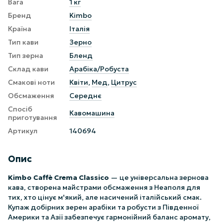
Вага
1 кг
Бренд
Kimbo
Країна
Італія
Тип кави
Зерно
Тип зерна
Бленд
Склад кави
Арабіка/Робуста
Смакові ноти
Квіти
,
Мед
,
Цитрус
Обсмаження
Середнє
Спосіб
Кавомашина
приготування
Артикул
140694
Опис
Kimbo Caffè Crema Classico
— це універсальна зернова
кава, створена майстрами обсмаження з Неаполя для
тих, хто цінує м'який, але насичений італійський смак.
Купаж добірних зерен арабіки та робусти з Південної
Америки та Азії забезпечує гармонійний баланс аромату,