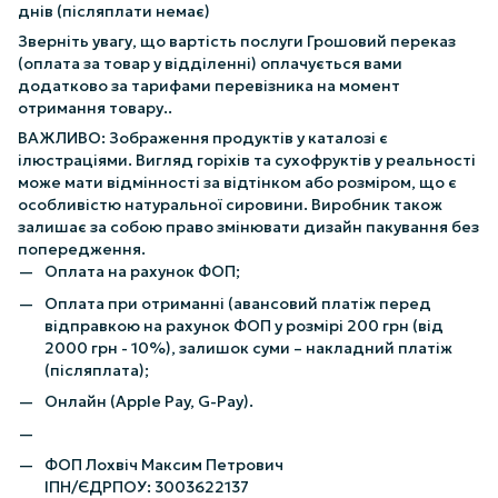
днів (післяплати немає)
Зверніть увагу, що вартість послуги Грошовий переказ
(оплата за товар у відділенні) оплачується вами
додатково за тарифами перевізника на момент
отримання товару..
ВАЖЛИВО: Зображення продуктів у каталозі є
ілюстраціями. Вигляд горіхів та сухофруктів у реальності
може мати відмінності за відтінком або розміром, що є
особливістю натуральної сировини. Виробник також
залишає за собою право змінювати дизайн пакування без
попередження.
Оплата на рахунок ФОП;
Оплата при отриманні (авансовий платіж перед
відправкою на рахунок ФОП у розмірі 200 грн (від
2000 грн - 10%), залишок суми – накладний платіж
(післяплата);
Онлайн (Apple Pay, G-Pay).
ФОП Лохвіч Максим Петрович
ІПН/ЄДРПОУ: 3003622137