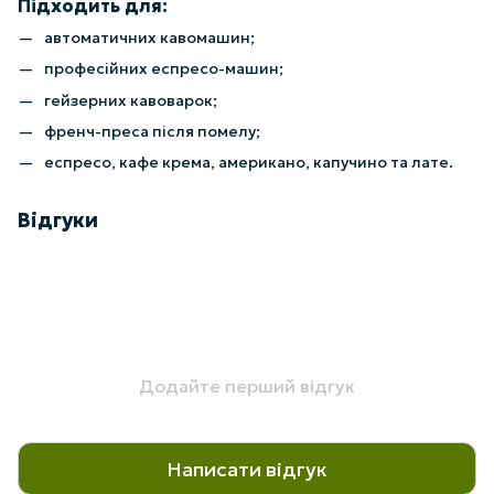
Підходить для:
автоматичних кавомашин;
професійних еспресо-машин;
гейзерних кавоварок;
френч-преса після помелу;
еспресо, кафе крема, американо, капучино та лате.
Відгуки
Додайте перший відгук
Написати відгук