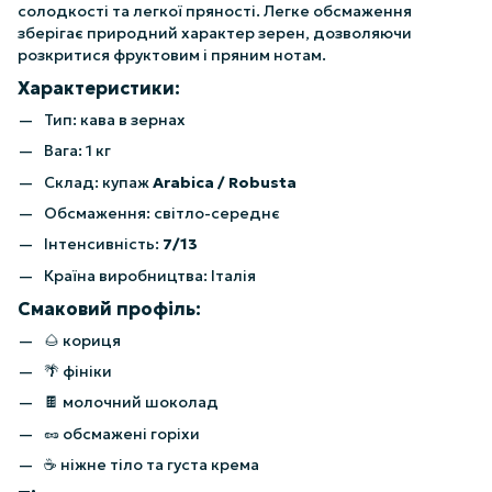
солодкості та легкої пряності. Легке обсмаження
зберігає природний характер зерен, дозволяючи
розкритися фруктовим і пряним нотам.
Характеристики:
Тип: кава в зернах
Вага: 1 кг
Склад: купаж
Arabica / Robusta
Обсмаження: світло-середнє
Інтенсивність:
7/13
Країна виробництва: Італія
Смаковий профіль:
🌰 кориця
🌴 фініки
🍫 молочний шоколад
🥜 обсмажені горіхи
☕ ніжне тіло та густа крема