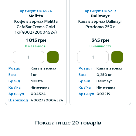
Артикул: 004524
Артикул: 003219
Melitta
Dallmayr
Кофе в зернах Melitta
Кава в зернах Dallmayr
CafeBar Crema Gold
Prodomo 250 г
1кг(4002720004524)
1 015 грн
345 грн
В наявності
В наявності
Розділ
Кава в зернах
Розділ
Кава в зернах
Вага
1 кг
Вага
0,250 кг
Бренд
Melitta
Бренд
Dallmayr
Країна
Німеччина
Країна
Німеччина
Артикул
004524
Артикул
003219
Штрихкод
4002720004524
Показати ще 20 товарів