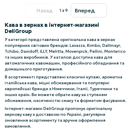
Назад
Вперед
1
з 9
Кава в зернах в інтернет-магазині
DeliGroup
У категорії представлена оригінальна кава в зернах
популярних світових брендів: Lavazza, Kimbo, Dallmayr,
Tchibo, Davidoff, ILLY, Melitta, Movenpick, Pellini, Monterico
та інших виробників. У каталозі доступна кава для
автоматичних кавомашин, професійного обладнання та
домашнього приготування.
В асортименті представлені класичні купажі, ароматна
італійська кава, міцні обсмажування та популярні
європейські бренди з Німеччини, Італії, Туреччини та
інших країн. Ви можете обрати каву за ступенем
обсмаження, насиченістю смаку та форматом фасування.
Інтернет-магазин DeliGroup пропонує оригінальну
зернову каву з доставкою по Україні, регулярне
оновлення асортименту та зручне оформлення
замовлення.