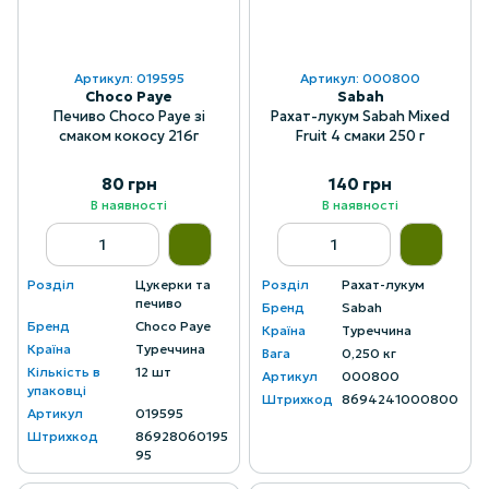
Артикул: 019595
Артикул: 000800
Choco Paye
Sabah
Печиво Choco Paye зі
Рахат-лукум Sabah Mixed
смаком кокосу 216г
Fruit 4 смаки 250 г
80 грн
140 грн
В наявності
В наявності
Розділ
Цукерки та
Розділ
Рахат-лукум
печиво
Бренд
Sabah
Бренд
Choco Paye
Країна
Туреччина
Країна
Туреччина
Вага
0,250 кг
Кількість в
12 шт
Артикул
000800
упаковці
Штрихкод
8694241000800
Артикул
019595
Штрихкод
86928060195
95