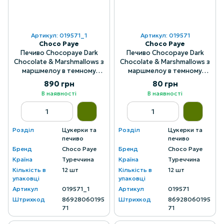
Артикул: 019571_1
Артикул: 019571
Choco Paye
Choco Paye
Печиво Chocopaye Dark
Печиво Chocopaye Dark
Chocolate & Marshmallows з
Chocolate & Marshmallows з
маршмелоу в темному
маршмелоу в темному
шоколаді 216 г, ящик 12 шт
шоколаді 216 г
890 грн
80 грн
В наявності
В наявності
Розділ
Цукерки та
Розділ
Цукерки та
печиво
печиво
Бренд
Choco Paye
Бренд
Choco Paye
Країна
Туреччина
Країна
Туреччина
Кількість в
12 шт
Кількість в
12 шт
упаковці
упаковці
Артикул
019571_1
Артикул
019571
Штрихкод
86928060195
Штрихкод
86928060195
71
71