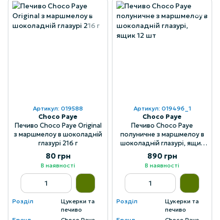
Артикул: 019588
Артикул: 019496_1
Choco Paye
Choco Paye
Печиво Choco Paye Original
Печиво Choco Paye
з маршмелоу в шоколадній
полуничне з маршмелоу в
глазурі 216 г
шоколадній глазурі, ящик
12 шт
80 грн
890 грн
В наявності
В наявності
Розділ
Цукерки та
Розділ
Цукерки та
печиво
печиво
Бренд
Choco Paye
Бренд
Choco Paye