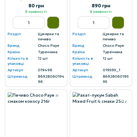
глазур'ю 12 шт
80 грн
890 грн
В наявності
В наявності
Розділ
Цукерки та
Розділ
Цукерки та
печиво
печиво
Бренд
Choco Paye
Бренд
Choco Paye
Країна
Туреччина
Країна
Туреччина
Кількість в
12 шт
Кількість в
12 шт
упаковці
упаковці
Артикул
019496
Артикул
019595_1
Штрихкод
86928060194
Штрихкод
86928060195
96
95