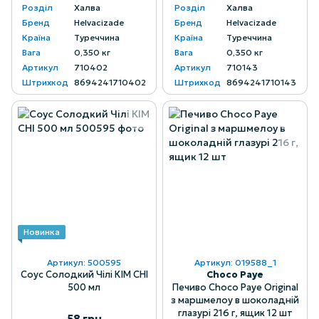
Розділ
Халва
Розділ
Халва
Бренд
Helvacizade
Бренд
Helvacizade
Країна
Туреччина
Країна
Туреччина
Вага
0,350 кг
Вага
0,350 кг
Артикул
710402
Артикул
710143
Штрихкод
8694241710402
Штрихкод
8694241710143
Новинка
Артикул: 500595
Артикул: 019588_1
Соус Солодкий Чілі КІМ СНІ
Choco Paye
500 мл
Печиво Choco Paye Original
з маршмелоу в шоколадній
глазурі 216 г, ящик 12 шт
58 грн