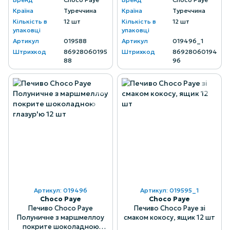
Країна
Туреччина
Країна
Туреччина
Кількість в
12 шт
Кількість в
12 шт
упаковці
упаковці
Артикул
019588
Артикул
019496_1
Штрихкод
86928060195
Штрихкод
86928060194
88
96
Артикул: 019496
Артикул: 019595_1
Choco Paye
Choco Paye
Печиво Choco Paye
Печиво Choco Paye зі
Полуничне з маршмеллоу
смаком кокосу, ящик 12 шт
покрите шоколадною