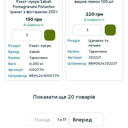
Рахат-лукум Sabah
вишня-лимон 100 шт
Pomegranate Pistachio
гранат з фісташкою 250 г
220 грн
150 грн
В наявності
В наявності
Розділ
Цукерки та
печиво
Розділ
Рахат-лукум
Країна
Туреччина
Бренд
Sabah
Артикул
232227
Країна
Туреччина
Штрихкод
8690524232227
Вага
0,250 кг
Артикул
000770
Штрихкод
8694241000770
Показати ще 20 товарів
Назад
Вперед
1
з 11