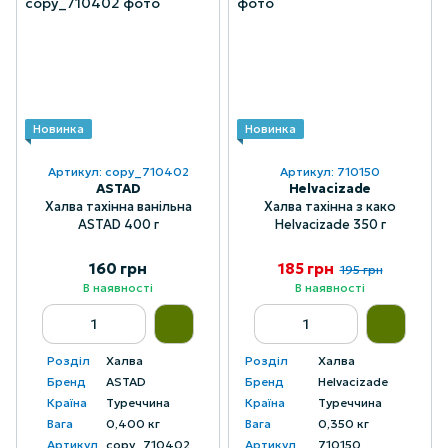
Новинка
Новинка
Артикул: copy_710402
Артикул: 710150
ASTAD
Helvacizade
Халва тахінна ванільна
Халва тахінна з како
ASTAD 400 г
Helvacizade 350 г
160 грн
185 грн
195 грн
В наявності
В наявності
Розділ
Халва
Розділ
Халва
Бренд
ASTAD
Бренд
Helvacizade
Країна
Туреччина
Країна
Туреччина
Вага
0,400 кг
Вага
0,350 кг
Артикул
copy_710402
Артикул
710150