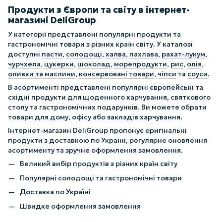
Продукти з Європи та світу в інтернет-
магазині DeliGroup
У категорії представлені популярні продукти та
гастрономічні товари з різних країн світу. У каталозі
доступні
пасти
,
солодощі
,
халва
,
пахлава
,
рахат-лукум
,
чурчхела
,
цукерки
,
шоколад
,
морепродукти
,
рис
,
олія
,
оливки та маслини
,
консервовані товари
,
чіпси
та
соуси
.
В асортименті представлені популярні європейські та
східні продукти для щоденного харчування, святкового
столу та гастрономічних подарунків. Ви можете обрати
товари для дому, офісу або закладів харчування.
Інтернет-магазин DeliGroup пропонує оригінальні
продукти з доставкою по Україні, регулярне оновлення
асортименту та зручне оформлення замовлення.
Великий вибір продуктів з різних країн світу
Популярні солодощі та гастрономічні товари
Доставка по Україні
Швидке оформлення замовлення