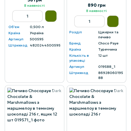
890 грн
В наявності
В наявності
Об'єм
0,500 л
Розділ
Цукерки та
Країна
Україна
печиво
Артикул
500595
Бренд
Choco Paye
Штрихкод
4820244500595
Країна
Туреччина
Кількість в
12 шт
упаковці
Артикул
019588_1
Штрихкод
86928060195
88