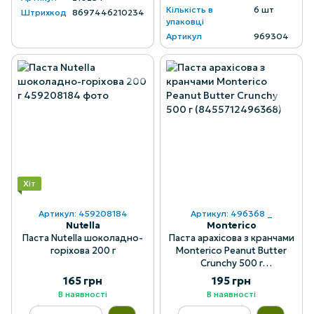
Кількість в
6 шт
Штрихкод
8697446210234
упаковці
Артикул
969304
Хіт
Артикул: 459208184
Артикул: 496368 _
Nutella
Monterico
Паста Nutella шоколадно-
Паста арахісова з кранчами
горіхова 200 г
Monterico Peanut Butter
Crunchy 500 г
(8455712496368)
165 грн
195 грн
В наявності
В наявності