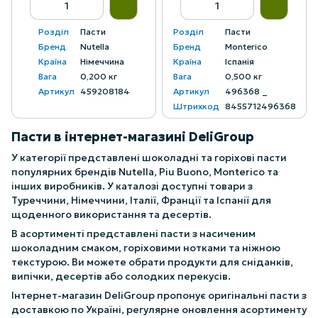
Розділ
Пасти
Розділ
Пасти
Бренд
Nutella
Бренд
Monterico
Країна
Німеччина
Країна
Іспанія
Вага
0,200 кг
Вага
0,500 кг
Артикул
459208184
Артикул
496368 _
Штрихкод
8455712496368
Пасти в інтернет-магазині DeliGroup
У категорії представлені шоколадні та горіхові пасти
популярних брендів Nutella, Piu Buono, Monterico та
інших виробників. У каталозі доступні товари з
Туреччини, Німеччини, Італії, Франції та Іспанії для
щоденного використання та десертів.
В асортименті представлені пасти з насиченим
шоколадним смаком, горіховими нотками та ніжною
текстурою. Ви можете обрати продукти для сніданків,
випічки, десертів або солодких перекусів.
Інтернет-магазин DeliGroup пропонує оригінальні пасти з
доставкою по Україні, регулярне оновлення асортименту