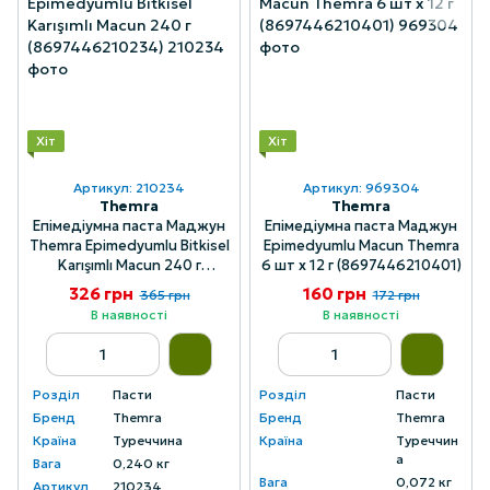
Хіт
Хіт
Артикул: 210234
Артикул: 969304
Themra
Themra
Епімедіумна паста Маджун
Епімедіумна паста Маджун
Themra Epimedyumlu Bitkisel
Epimedyumlu Macun Themra
Karışımlı Macun 240 г
6 шт х 12 г (8697446210401)
(8697446210234)
326 грн
160 грн
365 грн
172 грн
В наявності
В наявності
Розділ
Пасти
Розділ
Пасти
Бренд
Themra
Бренд
Themra
Країна
Туреччина
Країна
Туреччин
а
Вага
0,240 кг
Вага
0,072 кг
Артикул
210234