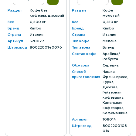
Раздел
Кофе без
Раздел
Кофе
кофеина, цикорий
молотый
Вес
0,500 кг
Вес
0,250 кг
Бренд
Kimbo
Бренд
Kimbo
Страна
Италия
Страна
Италия
Артикул
520077
Тип кофе
Мелена
Штрихкод
8002200140076
Тип зерна
Бленд
Состав кофе
Арабика/
Робуста
Обжарка
Середнє
Способ
Чашка,
приготовления
Френч-пресс,
Турка,
Джезва,
Гейзерная
кофеварка,
Капельная
кофеварка,
Кофемашина
Артикул
108014
Штрихкод
8002200108
014