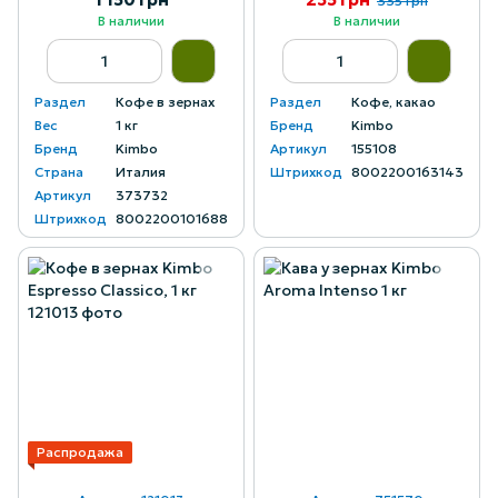
335 грн
В наличии
В наличии
Раздел
Кофе в зернах
Раздел
Кофе, какао
Вес
1 кг
Бренд
Kimbo
Бренд
Kimbo
Артикул
155108
Страна
Италия
Штрихкод
8002200163143
Артикул
373732
Штрихкод
8002200101688
Распродажа