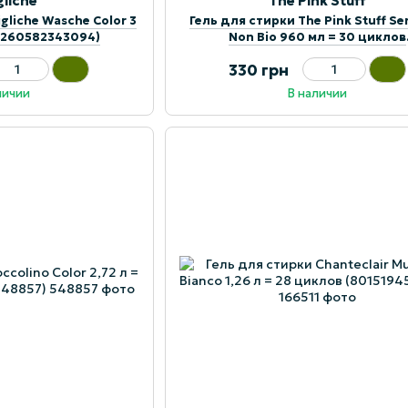
gliche
The Pink Stuff
gliche Wasche Color 3
Гель для стирки The Pink Stuff Sen
(4260582343094)
Non Bio 960 мл = 30 циклов
(5060033820841)
330 грн
личии
В наличии