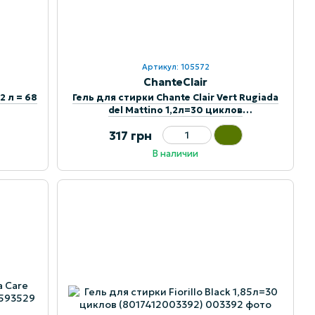
Артикул: 105572
ChanteClair
2 л = 68
Гель для стирки Chante Clair Vert Rugiada
del Mattino 1,2л=30 циклов
(8015194534967)
317 грн
В наличии