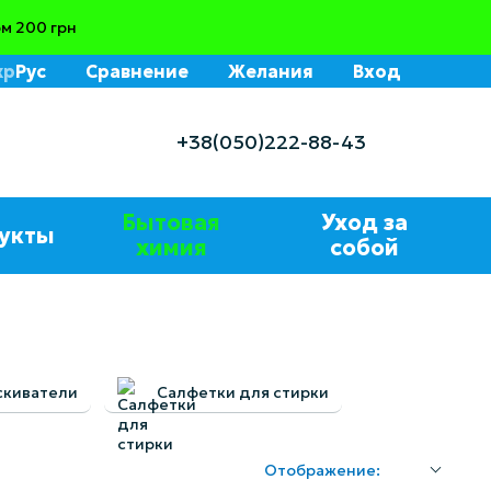
м 200 грн
кр
Рус
Сравнение
Желания
Вход
+38(050)222-88-43
Бытовая
Уход за
укты
химия
собой
скиватели
Салфетки для стирки
Отображение: