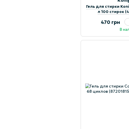
Köni
Гель для стирки Koni
л 100 стирок 
470 грн
В на