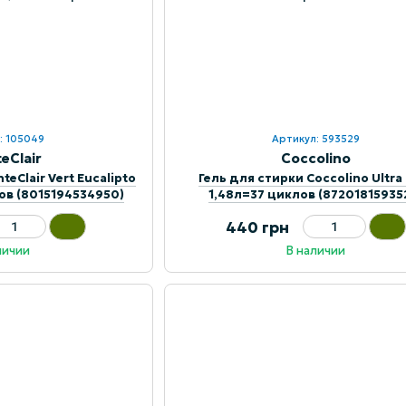
: 105049
Артикул: 593529
eClair
Coccolino
teClair Vert Eucalipto
Гель для стирки Coccolino Ultra
лов (8015194534950)
1,48л=37 циклов (87201815935
440 грн
личии
В наличии