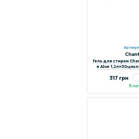
Артикул
Chant
Гель для стирки Chan
e Aloe 1,2л=30цик
317 грн
В на