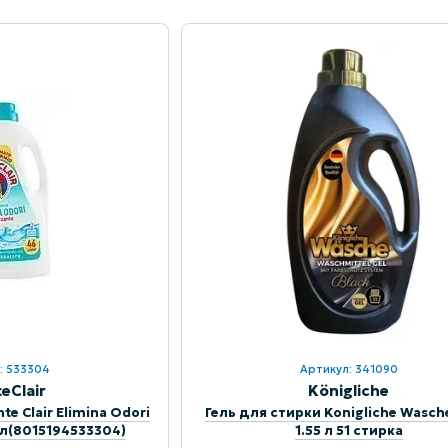
: 533304
Артикул: 341090
eClair
Königliche
te Clair Elimina Odori
Гель для стирки Konigliche Wasch
мл(8015194533304)
1.55 л 51 стирка