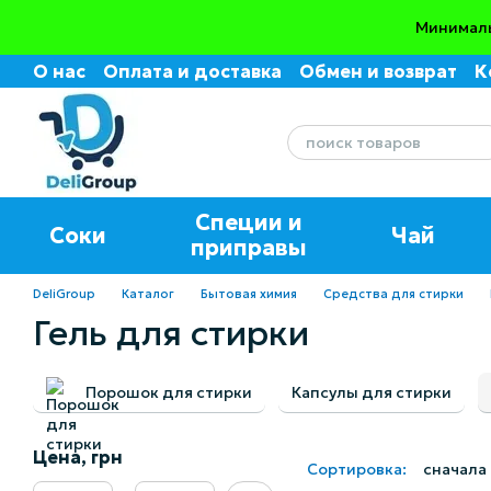
Перейти к основному контенту
Минималь
О нас
Оплата и доставка
Обмен и возврат
К
Пользовательское соглашение
Отзывы о маг
Специи и
Соки
Чай
приправы
DeliGroup
Каталог
Бытовая химия
Средства для стирки
Гель для стирки
Порошок для стирки
Капсулы для стирки
Цена, грн
Сортировка:
сначала
От Цена, грн
До Цена, грн