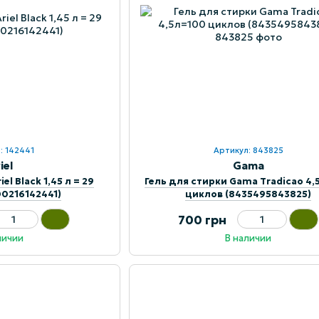
: 142441
Артикул: 843825
iel
Gama
el Black 1,45 л = 29
Гель для стирки Gama Tradicao 4
00216142441)
циклов (8435495843825)
700 грн
личии
В наличии