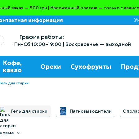
ный заказ — 500 грн | Наложенный платеж — только с авансо
онтактная информация
У
азине
График работы:
Пн–Сб 10:00–19:00 | Воскресенье — выходной
Кофе,
Орехи
Сухофрукты
Прод
какао
Гель для стирки
Гель для стирки
Пятновыводители
Опола
 новые