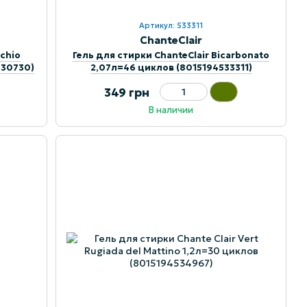
Артикул: 533311
ChanteClair
schio
Гель для стирки ChanteClair Bicarbonato
530730)
2,07л=46 циклов (8015194533311)
349 грн
В наличии