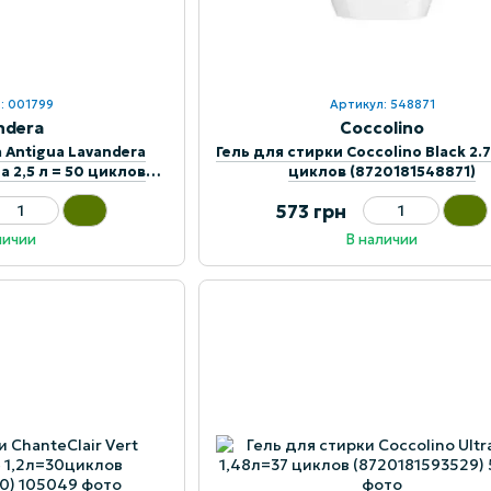
: 001799
Артикул: 548871
ndera
Coccolino
a Antigua Lavandera
Гель для стирки Coccolino Black 2.7
а 2,5 л = 50 циклов
циклов (8720181548871)
5843887)
573 грн
личии
В наличии