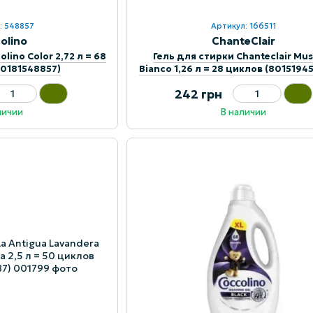
: 548857
Артикул: 166511
olino
ChanteClair
lino Color 2,72 л = 68
Гель для стирки Chanteclair Mu
20181548857)
Bianco 1,26 л = 28 циклов (8015194
242 грн
личии
В наличии