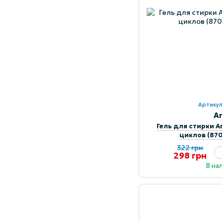
Артикул
Ar
Гель для стирки Ari
циклов (87
322 грн
298 грн
В на