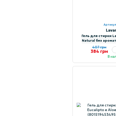
Артикул
Lava
Гель для стирки L
Natural без аромат
(843549
407 грн
384 грн
В на