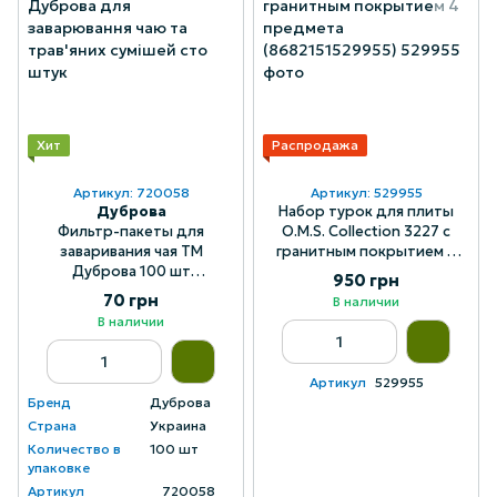
Хит
Распродажа
Артикул: 720058
Артикул: 529955
Дуброва
Набор турок для плиты
Фильтр-пакеты для
O.M.S. Collection 3227 с
заваривания чая ТМ
гранитным покрытием 4
Дуброва 100 шт
предмета (8682151529955)
950 грн
(4820202720058)
70 грн
В наличии
В наличии
Артикул
529955
Бренд
Дуброва
Страна
Украина
Количество в
100 шт
упаковке
Артикул
_ 720058