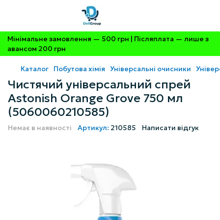
Мінімальне замовлення — 500 грн | Післяплата — лише з
авансом 200 грн
Каталог
Побутова хімія
Універсальні очисники
Універ
Чистячий універсальний спрей
Astonish Orange Grove 750 мл
(5060060210585)
Немає в наявності
Артикул:
210585
Написати відгук