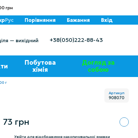
00 грн
кр
Рус
Порівняння
Бажання
Вхід
+38(050)222-88-43
діля — вихідний
Побутова
Догляд за
ти
хімія
собою
00 г
Артикул
908070
73 грн
%
Увійти
для відображення накопичувальної знижки