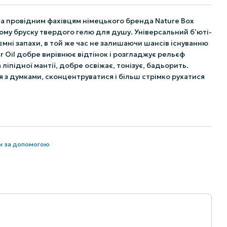
 а провідним фахівцям німецького бренда Nature Box
ому бруску твердого гелю для душу. Універсальний б’юті-
мні запахи, в той же час не залишаючи шансів існуванню
r Oil добре вирівнює відтінок і розгладжує рельєф
ліпідної мантії, добре освіжає, тонізує, бадьорить.
я з думками, сконцентруватися і більш стрімко рухатися
ти за допомогою