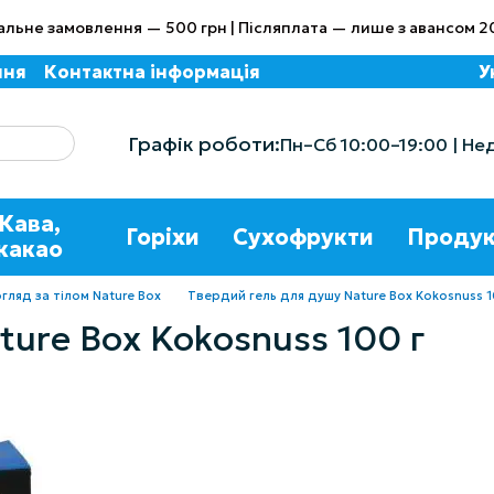
альне замовлення — 500 грн | Післяплата — лише з авансом 2
ння
Контактна інформація
У
Графік роботи:
Пн–Сб 10:00–19:00 | Не
Кава,
Горіхи
Сухофрукти
Продук
какао
гляд за тілом Nature Box
Твердий гель для душу Nature Box Kokosnuss 1
ture Box Kokosnuss 100 г