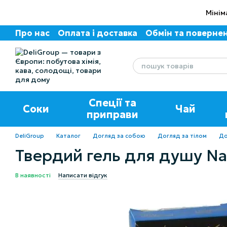
Перейти до основного контенту
Мінім
Про нас
Оплата і доставка
Обмін та поверне
Угода користувача
Відгуки про магазин
Спеції та
Соки
Чай
приправи
DeliGroup
Каталог
Догляд за собою
Догляд за тілом
До
Твердий гель для душу Na
В наявності
Написати відгук