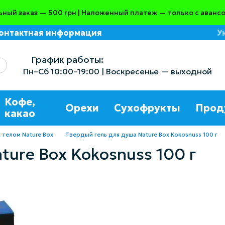
ный заказ — 500 грн | Наложенный платеж — только с авансо
онтактная информация
У
азине
График работы:
Пн–Сб 10:00–19:00 | Воскресенье — выходной
Кофе,
Орехи
Сухофрукты
Прод
какао
 телом Nature Box
Твердый гель для душа Nature Box Kokosnuss 100 г
ture Box Kokosnuss 100 г