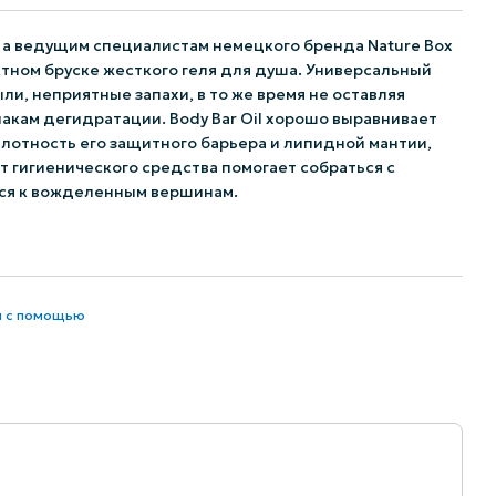
 а ведущим специалистам немецкого бренда Nature Box
ктном бруске жесткого геля для душа. Универсальный
и, неприятные запахи, в то же время не оставляя
кам дегидратации. Body Bar Oil хорошо выравнивает
лотность его защитного барьера и липидной мантии,
т гигиенического средства помогает собраться с
ься к вожделенным вершинам.
и с помощью