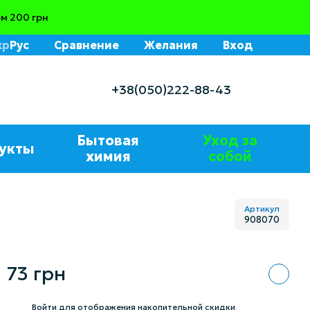
м 200 грн
кр
Рус
Сравнение
Желания
Вход
+38(050)222-88-43
Бытовая
Уход за
укты
химия
собой
Артикул
908070
73 грн
%
Войти
для отображения накопительной скидки