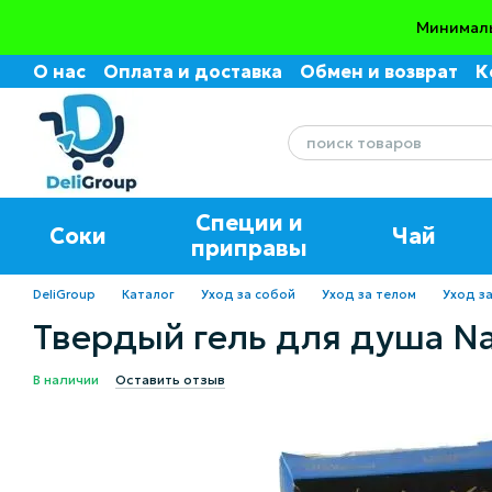
Перейти к основному контенту
Минималь
О нас
Оплата и доставка
Обмен и возврат
К
Пользовательское соглашение
Отзывы о маг
Специи и
Соки
Чай
приправы
DeliGroup
Каталог
Уход за собой
Уход за телом
Уход за
Твердый гель для душа Na
В наличии
Оставить отзыв