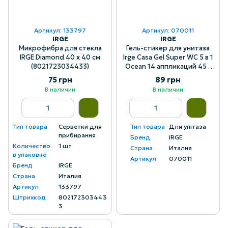
Артикул: 133797
Артикул: 070011
IRGE
IRGE
Микрофибра для стекла
Гель-стикер для унитаза
IRGE Diamond 40 х 40 см
Irge Casa Gel Super WC 5 в 1
(8021723034433)
Ocean 14 аппликаций 45 г
(8021723070011)
75 грн
89 грн
В наличии
В наличии
Тип товара
Серветки для
Тип товара
Для унітаза
прибирання
Бренд
IRGE
Количество
1 шт
Страна
Италия
в упаковке
Артикул
070011
Бренд
IRGE
Страна
Италия
Артикул
133797
Штрихкод
802172303443
3