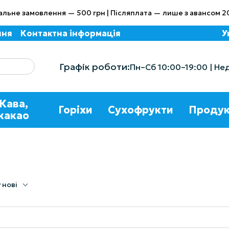
альне замовлення — 500 грн | Післяплата — лише з авансом 2
ння
Контактна інформація
У
Графік роботи:
Пн–Сб 10:00–19:00 | Не
Кава,
Горіхи
Сухофрукти
Продук
какао
 нові