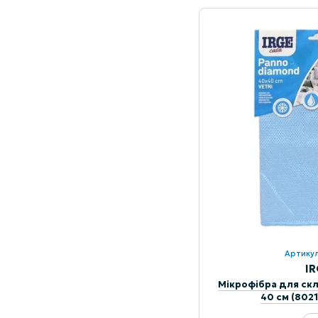
Артикул
I
Мікрофібра для скл
40 см (802