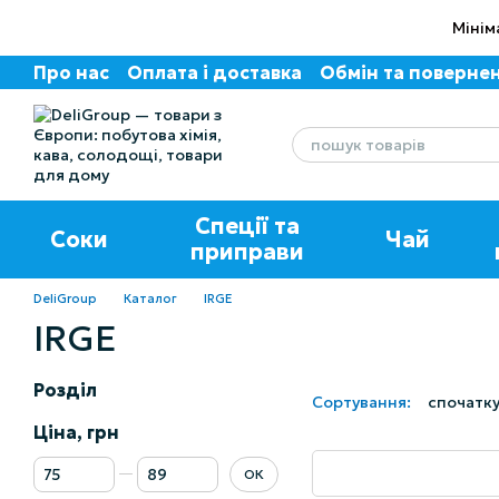
Перейти до основного контенту
Мінім
Про нас
Оплата і доставка
Обмін та поверне
Угода користувача
Відгуки про магазин
Спеції та
Соки
Чай
приправи
DeliGroup
Каталог
IRGE
IRGE
Розділ
Сортування:
спочатку
Ціна, грн
Від Ціна, грн
До Ціна, грн
ОК