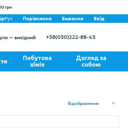
00 грн
кр
Рус
Порівняння
Бажання
Вхід
+38(050)222-88-43
діля — вихідний
Побутова
Догляд за
ти
хімія
собою
Відображення: