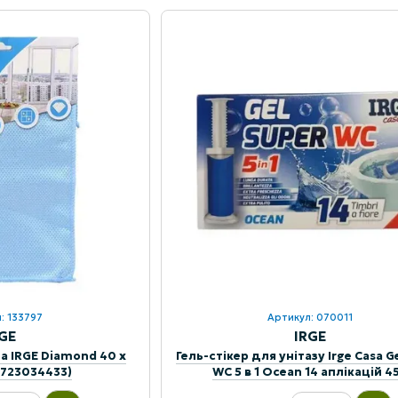
: 133797
Артикул: 070011
RGE
IRGE
а IRGE Diamond 40 х
Гель-стікер для унітазу Irge Casa G
1723034433)
WC 5 в 1 Ocean 14 аплікацій 45
(8021723070011)