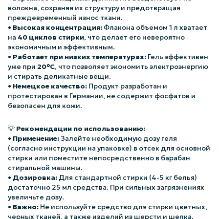
волокна, сохраняя их структуру и предотвращая
преждевременный износ ткани.
•
Высокая концентрация:
Флакона объемом 1 л хватает
на
40 циклов стирки
, что делает его невероятно
экономичным и эффективным.
•
Работает при низких температурах:
Гель эффективен
уже при
20°C
, что позволяет экономить электроэнергию
и стирать деликатные вещи.
•
Немецкое качество:
Продукт разработан и
протестирован в Германии, не содержит фосфатов и
безопасен для кожи.
💡
Рекомендации по использованию:
•
Применение:
Залейте необходимую дозу геля
(согласно инструкции на упаковке) в отсек для основной
стирки или поместите непосредственно в барабан
стиральной машины.
•
Дозировка:
Для стандартной стирки (4-5 кг белья)
достаточно 25 мл средства. При сильных загрязнениях
увеличьте дозу.
•
Важно:
Не используйте средство для стирки цветных,
черных тканей, а также изделий из шерсти и шелка.