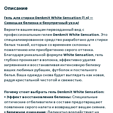
Описание
Гель для стирки Denkmit White Sensation (1 л) —
Сияющая белизна и безупречный уход!
Верните вашим вещам первозданный вид с
профессиональным гелем
Denkmit White Sensation
. Это
специализированное средство разработано для стирки
белых тканей, которые со временем склонны к
пожелтению или приобретению серого оттенка.
Благодаря уникальной формуле
White Sensation
, гель
глубоко проникает в волокна, эффективно удаляя
загрязнения и восстанавливая интенсивную белизну
ваших любимых рубашек, футболок и постельного
белья. Ваша одежда снова будет выглядеть как новая,
радуя кристальной чистотой и свежестью.
Почему стоит выбрать гель Denkmit White Sensation:
•
Эффект восстановления белизны:
Специальные
оптические отбеливатели в составе предотвращают
появление серого налета и возвращают вещам сияние.
•
Бережное очищение:
Деликатно воздействует на