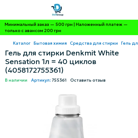
Минимальный заказ — 500 грн | Наложенный платеж —
только с авансом 200 грн
Каталог
Бытовая химия
Средства для стирки
Гель дл
Гель для стирки Denkmit White
Sensation 1л = 40 циклов
(4058172755361)
В наличии
Артикул:
755361
Оставить отзыв