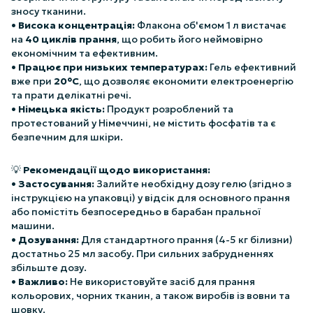
зносу тканини.
•
Висока концентрація:
Флакона об'ємом 1 л вистачає
на
40 циклів прання
, що робить його неймовірно
економічним та ефективним.
•
Працює при низьких температурах:
Гель ефективний
вже при
20°C
, що дозволяє економити електроенергію
та прати делікатні речі.
•
Німецька якість:
Продукт розроблений та
протестований у Німеччині, не містить фосфатів та є
безпечним для шкіри.
💡
Рекомендації щодо використання:
•
Застосування:
Залийте необхідну дозу гелю (згідно з
інструкцією на упаковці) у відсік для основного прання
або помістіть безпосередньо в барабан пральної
машини.
•
Дозування:
Для стандартного прання (4-5 кг білизни)
достатньо 25 мл засобу. При сильних забрудненнях
збільште дозу.
•
Важливо:
Не використовуйте засіб для прання
кольорових, чорних тканин, а також виробів із вовни та
шовку.