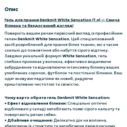
Опис
Гель для прання Denkmit White Sensation (1 л) — Сяюча
білизна та бездоганний догляд!
Поверніть вашим речам первісний вигляд із професійним
гелем
Denkmit White Sensation
. Цей спеціалізований
засіб розроблений для прання білих тканин, які з часом
схильні до пожовтіння або набуття сірого відтінку.
Завдяки унікальній формулі
White Sensation
, гель
глибоко проникає у волокна, ефективно видаляючи
забруднення та відновлюючи інтенсивну білизну ваших
улюблених сорочок, футболок та постільної білизни. Ваш
одяг знову виглядатиме як новий, радуючи
кришталевою чистотою та свіжістю.
Чому варто обрати гель Denkmit White Sensation:
•
Ефект відновлення білизни:
Спеціальні оптичні
відбілювачі у складі запобігають появі сірого нальоту та
повертають речам сяйво.
•
Дбайливе очищення:
Делікатно діє на волокна,
зберігаючи їх структуру та запобігаючи передчасному