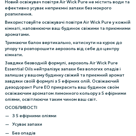
Новий освіжувач повітря Air Wick Pure не містить води та
ефективно усуває неприємні запахи без мокрого
розпилення.
Використовуйте освіжувачі повітря Air Wick Pure у кожній
кімнаті, наповнюючи ваш будинок свіжими та приємними
ароматами.
Тримаючи балон вертикально, натиснути на курок до
упору та розпорошити аерозоль від себе до центру
кімнати.
Завдяки безводній формулі, аерозоль Air Wick Pure
Essential Oils нейтралізує запахи без вологих опадів і
залишає у вашому будинку свіжий та приємний аромат
завдяки своїй формулі з 5 ефірних олій. Освіжаючий
дезодорант Pure EO прикрасить ваш будинок своїм
освіжаючим ароматом лимонного кольору з 5 ефірними
оліями, освітлюючи таким чином ваш світ.
ОСОБЛИВОСТІ
З 5 ефірними оліями
Усуває запахи
Без опадів