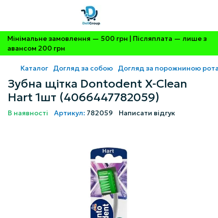
Мінімальне замовлення — 500 грн | Післяплата — лише з
авансом 200 грн
Каталог
Догляд за собою
Догляд за порожниною рот
Зубна щітка Dontodent X-Clean
Hart 1шт (4066447782059)
В наявності
Артикул:
782059
Написати відгук