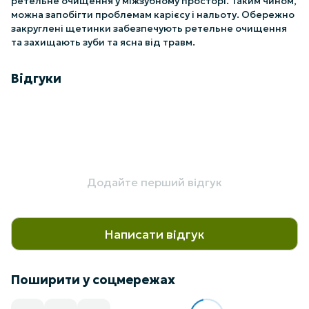
ретельне очищення у міжзубному просторі. Таким чином,
можна запобігти проблемам карієсу і нальоту. Обережно
закруглені щетинки забезпечують ретельне очищення
та захищають зуби та ясна від травм.
Відгуки
Додайте перший відгук
Написати відгук
Поширити у соцмережах