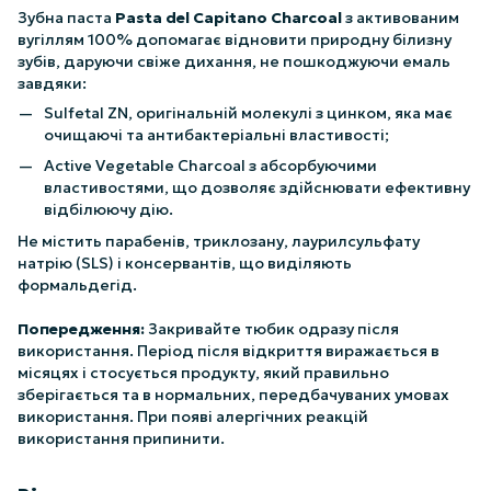
Зубна паста
Pasta del Capitano Charcoal
з активованим
вугіллям 100% допомагає відновити природну білизну
зубів, даруючи свіже дихання, не пошкоджуючи емаль
завдяки:
Sulfetal ZN, оригінальній молекулі з цинком, яка має
очищаючі та антибактеріальні властивості;
Active Vegetable Charcoal з абсорбуючими
властивостями, що дозволяє здійснювати ефективну
відбілюючу дію.
Не містить парабенів, триклозану, лаурилсульфату
натрію (SLS) і консервантів, що виділяють
формальдегід.
Попередження:
Закривайте тюбик одразу після
використання. Період після відкриття виражається в
місяцях і стосується продукту, який правильно
зберігається та в нормальних, передбачуваних умовах
використання. При появі алергічних реакцій
використання припинити.