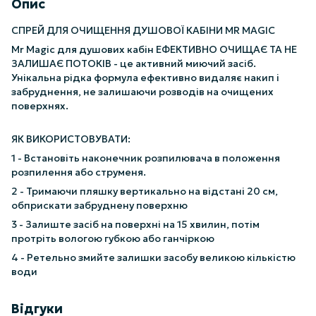
Опис
СПРЕЙ ДЛЯ ОЧИЩЕННЯ ДУШОВОЇ КАБІНИ MR MAGIC
Mr Magic для душових кабін ЕФЕКТИВНО ОЧИЩАЄ ТА НЕ
ЗАЛИШАЄ ПОТОКІВ - це активний миючий засіб.
Унікальна рідка формула ефективно видаляє накип і
забруднення, не залишаючи розводів на очищених
поверхнях.
ЯК ВИКОРИСТОВУВАТИ:
1 - Встановіть наконечник розпилювача в положення
розпилення або струменя.
2 - Тримаючи пляшку вертикально на відстані 20 см,
обприскати забруднену поверхню
3 - Залиште засіб на поверхні на 15 хвилин, потім
протріть вологою губкою або ганчіркою
4 - Ретельно змийте залишки засобу великою кількістю
води
Відгуки