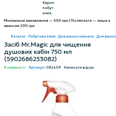
Мінімальне замовлення — 500 грн | Післяплата — лише з
авансом 200 грн
Каталог
Побутова хімія
Для ванної кімнати
Для ванної
Засіб Mr.Magic для чищення
душових кабін 750 мл
(5902686253082)
В наявності
Артикул:
082409
Написати відгук