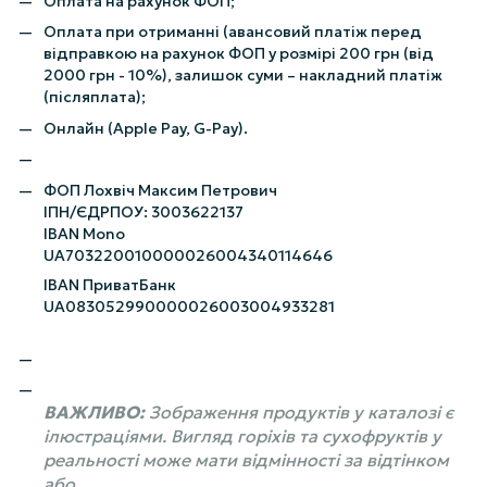
Оплата на рахунок ФОП;
Оплата при отриманні (авансовий платіж перед
відправкою на рахунок ФОП у розмірі 200 грн (від
2000 грн - 10%), залишок суми – накладний платіж
(післяплата);
Онлайн (Apple Pay, G-Pay).
ФОП Лохвіч Максим Петрович
ІПН/ЄДРПОУ: 3003622137
IBAN Mono
UA703220010000026004340114646
IBAN ПриватБанк
UA083052990000026003004933281
ВАЖЛИВО:
Зображення продуктів у каталозі є
ілюстраціями. Вигляд горіхів та сухофруктів у
реальності може мати відмінності за відтінком
або