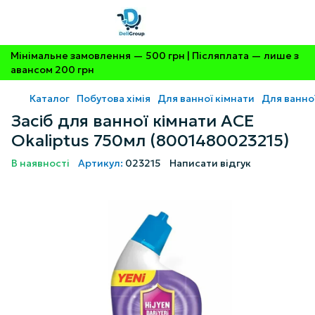
Мінімальне замовлення — 500 грн | Післяплата — лише з
авансом 200 грн
Каталог
Побутова хімія
Для ванної кімнати
Для ванно
Засіб для ванної кімнати ACE
Okaliptus 750мл (8001480023215)
В наявності
Артикул:
023215
Написати відгук