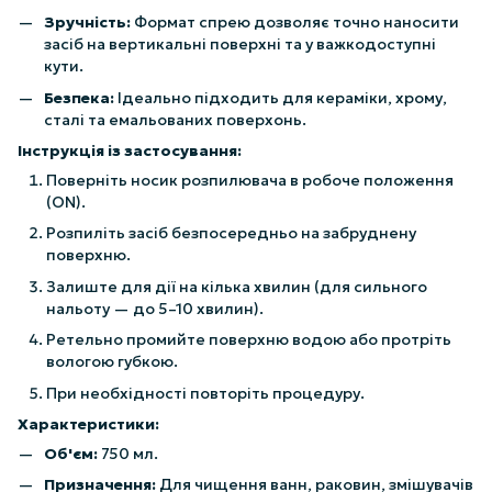
Зручність:
Формат спрею дозволяє точно наносити
засіб на вертикальні поверхні та у важкодоступні
кути.
Безпека:
Ідеально підходить для кераміки, хрому,
сталі та емальованих поверхонь.
Інструкція із застосування:
Поверніть носик розпилювача в робоче положення
(ON).
Розпиліть засіб безпосередньо на забруднену
поверхню.
Залиште для дії на кілька хвилин (для сильного
нальоту — до 5–10 хвилин).
Ретельно промийте поверхню водою або протріть
вологою губкою.
При необхідності повторіть процедуру.
Характеристики:
Об'єм:
750 мл.
Призначення:
Для чищення ванн, раковин, змішувачів