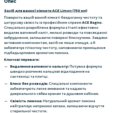
Опис
Засіб для ванної кімнати ACE Limon (750 мл)
Поверніть вашій ванній кімнаті бездоганну чистоту та
цитрусову свіжість із професійним спреєм
ACE Bagno
.
Спеціально розроблена формула з Італії ефективно
видаляє вапняний наліт, мильні розводи та повсякденні
забруднення, залишаючи поверхні блискучими. Завдяки
активним компонентам, засіб не лише очищує, а й
забезпечує гігієнічну чистоту, наповнюючи приміщення
підбадьорливим ароматом лимона.
Ключові переваги:
Видалення вапняного нальоту:
Потужна формула
швидко розчиняє кальцієві відкладення на
сантехніці та плитці.
Блиск без розводів:
Спеціальні компоненти
забезпечують легке змивання та надають
дзеркального сяйва кранам та душовим кабінам.
Свіжість лимона:
Натуральний аромат лимона
нейтралізує неприємні запахи, залишаючи відчуття
стерильної чистоти.