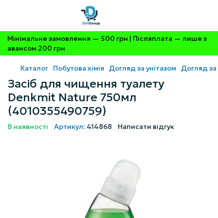
Мінімальне замовлення — 500 грн | Післяплата — лише з
авансом 200 грн
Каталог
Побутова хімія
Догляд за унітазом
Догляд за
Засіб для чищення туалету
Denkmit Nature 750мл
(4010355490759)
В наявності
Артикул:
414868
Написати відгук