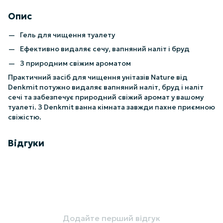
Опис
Гель для чищення туалету
Ефективно видаляє сечу, вапняний наліт і бруд
З природним свіжим ароматом
Практичний засіб для чищення унітазів Nature від
Denkmit потужно видаляє вапняний наліт, бруд і наліт
сечі та забезпечує природний свіжий аромат у вашому
туалеті. З Denkmit ванна кімната завжди пахне приємною
свіжістю.
Відгуки
Додайте перший відгук