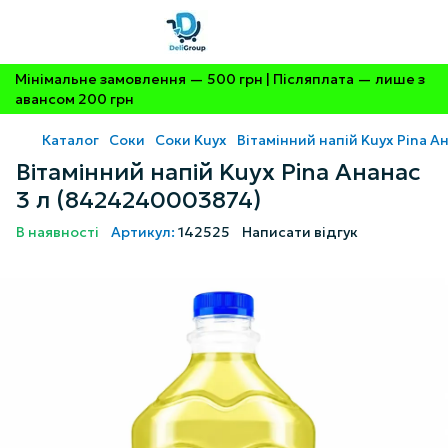
Мінімальне замовлення — 500 грн | Післяплата — лише з
авансом 200 грн
Каталог
Соки
Соки Kuyx
Вітамінний напій Kuyx Pina 
Вітамінний напій Kuyx Pina Ананас
3 л (8424240003874)
В наявності
Артикул:
142525
Написати відгук