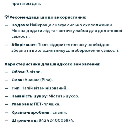
протягом дня.
💡 Рекомендації щодо використання:
Подача:
Найкраще смакує сильно охолодженим.
Можна додати лід та часточку лайма для додаткової
свіжості.
Зберігання:
Після відкриття пляшку необхідно
зберігати в холодильнику для збереження свіжості.
Характеристики для швидкого замовлення:
Об'єм:
3 літри.
Смак:
Ананас (Pina).
Тип:
Напій вітамінізований.
Наявність цукру:
Містить цукор.
Упаковка:
ПЕТ-пляшка.
Країна-виробник:
Іспанія.
Штрих-код:
8424240003874.