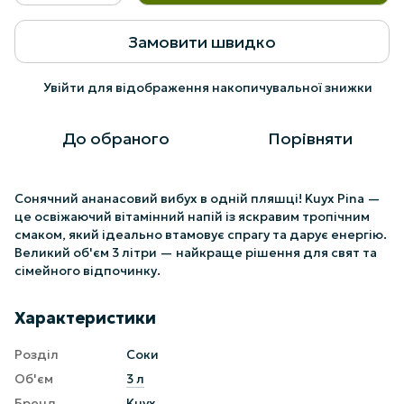
Замовити швидко
Увійти
для відображення накопичувальної знижки
%
До обраного
Порівняти
Сонячний ананасовий вибух в одній пляшці! Kuyx Pina —
це освіжаючий вітамінний напій із яскравим тропічним
смаком, який ідеально втамовує спрагу та дарує енергію.
Великий об'єм 3 літри — найкраще рішення для свят та
сімейного відпочинку.
Характеристики
Розділ
Соки
Об'єм
3 л
Бренд
Kuyx