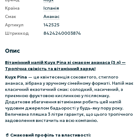
Країна
Іспанія
Смак
Ананас
Артикул
142525
Штрихкод
8424240003874
Опис
Вітамінний напій Kuyx Pina зі смаком ананаса (3 л) —
Тропічна свіжість та вітамінний заряд!
Kuyx Pina
— це квінтесенція соковитого, стиглого
ананаса, зібрана у зручному сімейному форматі. Напій має
класичний екзотичний смак: солодкий, насичений, з
приємною фруктовою кислинкою у післясмаку.
Додаткове збагачення вітамінами робить цей напій
чудовим джерелом бадьорості у будь-яку пору року.
Величезна пляшка 3 літри гарантує, що цього тропічного
задоволення вистачить на всю компанію.
🥤 Смаковий профіль та властивості: