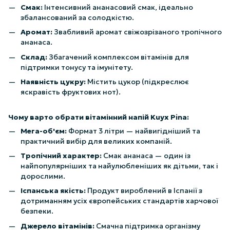
Смак:
Інтенсивний ананасовий смак, ідеально
збалансований за солодкістю.
Аромат:
Звабливий аромат свіжозрізаного тропічного
ананаса.
Склад:
Збагачений комплексом вітамінів для
підтримки тонусу та імунітету.
Наявність цукру:
Містить цукор (підкреслює
яскравість фруктових нот).
Чому варто обрати вітамінний напій Kuyx Pina:
Мега-об'єм:
Формат 3 літри — найвигідніший та
практичний вибір для великих компаній.
Тропічний характер:
Смак ананаса — один із
найпопулярніших та найулюбленіших як дітьми, так і
дорослими.
Іспанська якість:
Продукт вироблений в Іспанії з
дотриманням усіх європейських стандартів харчової
безпеки.
Джерело вітамінів:
Смачна підтримка організму