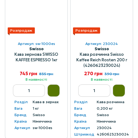
Розпродаж
Розпродаж
Артикул: sw-1000es
Артикул: 230024
Swisso
Swisso
Кава зернова SWISSO
Кава розчинна Swisso
KAFFEE ESPRESSO 1кг
Kaffee Reich Rosten 200 г
(4260623230024)
745 грн
270 грн
835 грн
390 грн
В наявності
В наявності
Розділ
Кава в зернах
Розділ
Кава розчинна
Вага
1 кг
Вага
0,200 кг
Бренд
Swisso
Бренд
Swisso
Країна
Німеччина
Країна
Німеччина
Артикул
sw-1000es
Артикул
230024
Штрихкод
4260623230024