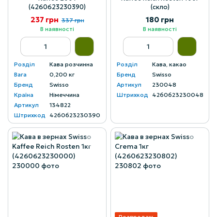
(4260623230390)
(скло)
237 грн
180 грн
337 грн
В наявності
В наявності
Розділ
Кава розчинна
Розділ
Кава, какао
Вага
0,200 кг
Бренд
Swisso
Бренд
Swisso
Артикул
230048
Країна
Німеччина
Штрихкод
4260623230048
Артикул
134822
Штрихкод
4260623230390
Розпродаж