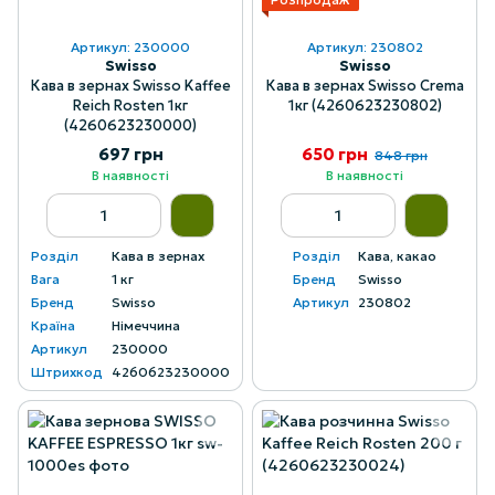
Артикул: 230000
Артикул: 230802
Swisso
Swisso
Кава в зернах Swisso Kaffee
Кава в зернах Swisso Crema
Reich Rosten 1кг
1кг (4260623230802)
(4260623230000)
697 грн
650 грн
848 грн
В наявності
В наявності
Розділ
Кава в зернах
Розділ
Кава, какао
Вага
1 кг
Бренд
Swisso
Бренд
Swisso
Артикул
230802
Країна
Німеччина
Артикул
230000
Штрихкод
4260623230000