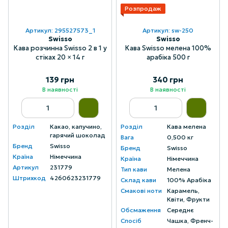
Розпродаж
Артикул: 295527573_1
Артикул: sw-250
Swisso
Swisso
Кава розчинна Swisso 2 в 1 у
Кава Swisso мелена 100%
стіках 20 × 14 г
арабіка 500 г
139 грн
340 грн
В наявності
В наявності
Розділ
Какао, капучино,
Розділ
Кава мелена
гарячий шоколад
Вага
0,500 кг
Бренд
Swisso
Бренд
Swisso
Країна
Німеччина
Країна
Німеччина
Артикул
231779
Тип кави
Мелена
Штрихкод
4260623231779
Склад кави
100% Арабіка
Смакові ноти
Карамель,
Квіти, Фрукти
Обсмаження
Середнє
Спосіб
Чашка, Френч-