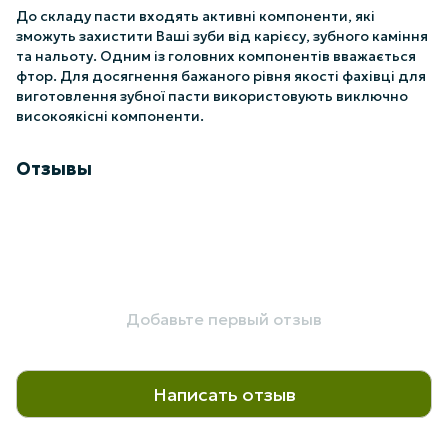
До складу пасти входять активні компоненти, які
зможуть захистити Ваші зуби від карієсу, зубного каміння
та нальоту. Одним із головних компонентів вважається
фтор. Для досягнення бажаного рівня якості фахівці для
виготовлення зубної пасти використовують виключно
високоякісні компоненти.
Отзывы
Добавьте первый отзыв
Написать отзыв