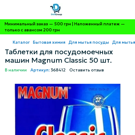
Минимальный заказ — 500 грн | Наложенный платеж —
только с авансом 200 грн
Каталог
Бытовая химия
Для мытья посуды
Для мыть
Таблетки для посудомоечных
машин Magnum Classic 50 шт.
В наличии
Артикул:
368412
Оставить отзыв