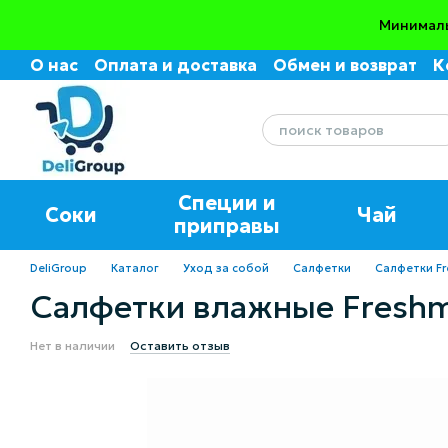
Перейти к основному контенту
Минималь
О нас
Оплата и доставка
Обмен и возврат
К
Пользовательское соглашение
Отзывы о маг
Специи и
Соки
Чай
приправы
DeliGroup
Каталог
Уход за собой
Салфетки
Салфетки Fr
Салфетки влажные Freshm
Нет в наличии
Оставить отзыв