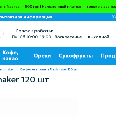
ный заказ — 500 грн | Наложенный платеж — только с авансо
онтактная информация
У
азине
График работы:
Пн–Сб 10:00–19:00 | Воскресенье — выходной
Кофе,
Орехи
Сухофрукты
Прод
какао
eshmaker
Салфетки влажные Freshmaker 120 шт
aker 120 шт