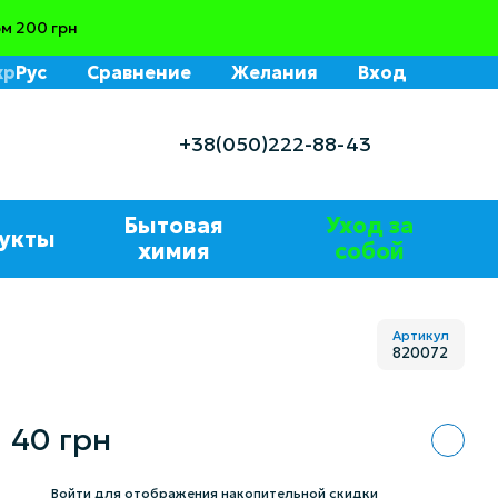
м 200 грн
кр
Рус
Сравнение
Желания
Вход
+38(050)222-88-43
Бытовая
Уход за
укты
химия
собой
Артикул
820072
40 грн
%
Войти
для отображения накопительной скидки