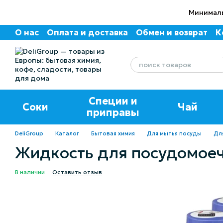
Перейти к основному контенту
Минималь
О нас
Оплата и доставка
Обмен и возврат
К
Пользовательское соглашение
Отзывы о маг
Специи и
Соки
Чай
приправы
DeliGroup
Каталог
Бытовая химия
Для мытья посуды
Дл
Жидкость для посудомоеч
В наличии
Оставить отзыв