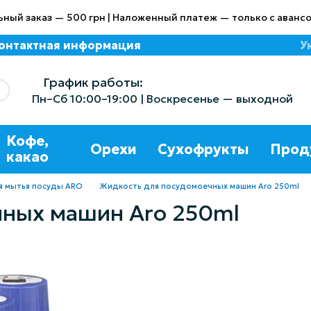
ный заказ — 500 грн | Наложенный платеж — только с авансо
онтактная информация
У
азине
График работы:
Пн–Сб 10:00–19:00 | Воскресенье — выходной
Кофе,
Орехи
Сухофрукты
Прод
какао
я мытья посуды ARO
Жидкость для посудомоечных машин Aro 250ml
ных машин Aro 250ml