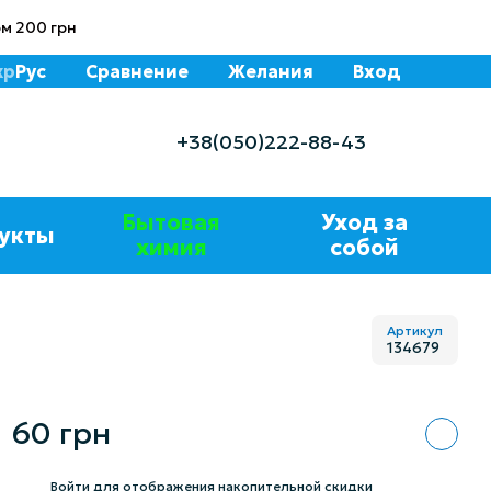
м 200 грн
кр
Рус
Сравнение
Желания
Вход
+38(050)222-88-43
Бытовая
Уход за
укты
химия
собой
Артикул
134679
60 грн
%
Войти
для отображения накопительной скидки