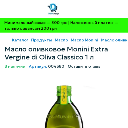
Минимальный заказ — 500 грн | Наложенный платеж —
только с авансом 200 грн
Каталог
Продукты
Масло
Масло Monini
Масло оливков
Масло оливковое Monini Extra
Vergine di Oliva Classico 1 л
В наличии
Артикул:
004380
Оставить отзыв