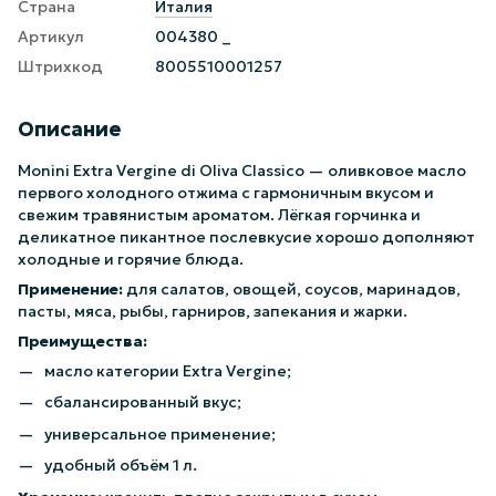
Страна
Италия
Артикул
004380 _
Штрихкод
8005510001257
Описание
Monini Extra Vergine di Oliva Classico — оливковое масло
первого холодного отжима с гармоничным вкусом и
свежим травянистым ароматом. Лёгкая горчинка и
деликатное пикантное послевкусие хорошо дополняют
холодные и горячие блюда.
Применение:
для салатов, овощей, соусов, маринадов,
пасты, мяса, рыбы, гарниров, запекания и жарки.
Преимущества:
масло категории Extra Vergine;
сбалансированный вкус;
универсальное применение;
удобный объём 1 л.