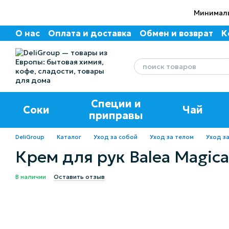
Перейти к основному контенту
Минималь
О нас
Оплата и доставка
Обмен и возврат
К
Пользовательское соглашение
Отзывы о маг
Специи и
Соки
Чай
приправы
DeliGroup
Каталог
Уход за собой
Уход за телом
Уход за
Крем для рук Balea Magic
В наличии
Оставить отзыв