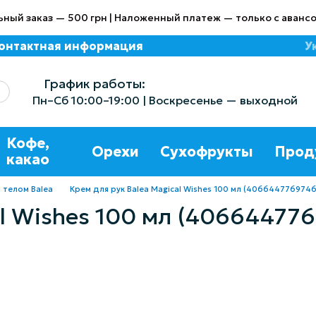
ный заказ — 500 грн | Наложенный платеж — только с авансо
онтактная информация
У
азине
График работы:
Пн–Сб 10:00–19:00 | Воскресенье — выходной
Кофе,
Орехи
Сухофрукты
Прод
какао
 телом Balea
Крем для рук Balea Magical Wishes 100 мл (4066447769746
al Wishes 100 мл (40664477