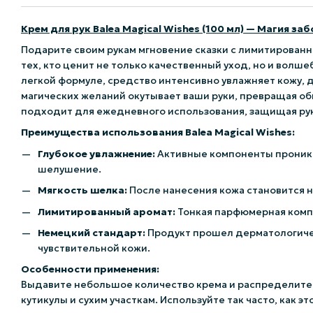
Крем для рук Balea Magical Wishes (100 мл) — Магия з
Подарите своим рукам мгновение сказки с лимитирован
тех, кто ценит не только качественный уход, но и волш
легкой формуле, средство интенсивно увлажняет кожу, 
магических желаний окутывает ваши руки, превращая об
подходит для ежедневного использования, защищая рук
Преимущества использования Balea Magical Wishes:
Глубокое увлажнение:
Активные компоненты проникаю
шелушение.
Мягкость шелка:
После нанесения кожа становится 
Лимитированный аромат:
Тонкая парфюмерная комп
Немецкий стандарт:
Продукт прошел дерматологичес
чувствительной кожи.
Особенности применения:
Выдавите небольшое количество крема и распределите 
кутикулы и сухим участкам. Используйте так часто, как эт