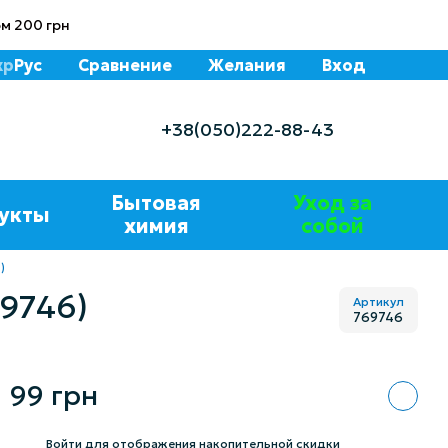
м 200 грн
кр
Рус
Сравнение
Желания
Вход
+38(050)222-88-43
Бытовая
Уход за
укты
химия
собой
)
69746)
Артикул
769746
99 грн
%
Войти
для отображения накопительной скидки