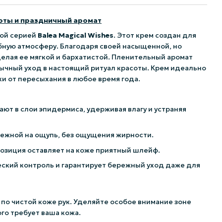
аботы и праздничный аромат
ной серией
Balea Magical Wishes
. Этот крем создан для
ебную атмосферу. Благодаря своей насыщенной, но
делая ее мягкой и бархатистой. Пленительный аромат
ычный уход в настоящий ритуал красоты. Крем идеально
и от пересыхания в любое время года.
т в слои эпидермиса, удерживая влагу и устраняя
нежной на ощупь, без ощущения жирности.
озиция оставляет на коже приятный шлейф.
кий контроль и гарантирует бережный уход даже для
по чистой коже рук. Уделяйте особое внимание зоне
ого требует ваша кожа.