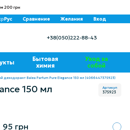
м 200 грн
кр
Рус
Сравнение
Желания
Вход
+38(050)222-88-43
Бытовая
Уход за
укты
химия
собой
дезодорант Balea Parfum Pure Elegance 150 мл (4066447375923)
ance 150 мл
Артикул
375923
95 грн