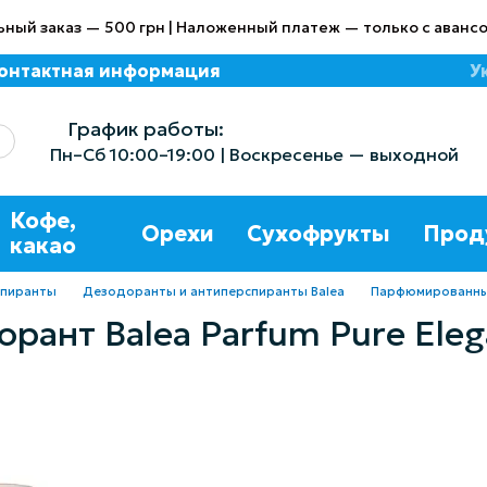
ный заказ — 500 грн | Наложенный платеж — только с авансо
онтактная информация
У
азине
График работы:
Пн–Сб 10:00–19:00 | Воскресенье — выходной
Кофе,
Орехи
Сухофрукты
Прод
какао
спиранты
Дезодоранты и антиперспиранты Balea
Парфюмированный 
ант Balea Parfum Pure Eleg