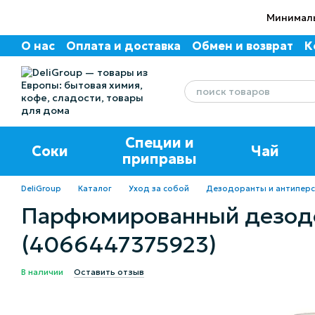
Перейти к основному контенту
Минималь
О нас
Оплата и доставка
Обмен и возврат
К
Пользовательское соглашение
Отзывы о маг
Специи и
Соки
Чай
приправы
DeliGroup
Каталог
Уход за собой
Дезодоранты и антипер
Парфюмированный дезодор
(4066447375923)
В наличии
Оставить отзыв