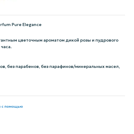
fum Pure Elegance
легантным цветочным ароматом дикой розы и пудрового
часа.
ов, без парабенов, без парафинов/минеральных масел,
и с помощью