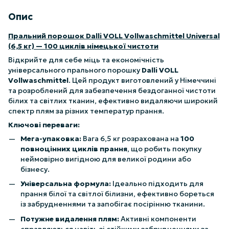
Опис
Пральний порошок Dalli VOLL Vollwaschmittel Universal
(6,5 кг) — 100 циклів німецької чистоти
Відкрийте для себе міць та економічність
універсального прального порошку
Dalli VOLL
Vollwaschmittel
. Цей продукт виготовлений у Німеччині
та розроблений для забезпечення бездоганної чистоти
білих та світлих тканин, ефективно видаляючи широкий
спектр плям за різних температур прання.
Ключові переваги:
Мега-упаковка:
Вага 6,5 кг розрахована на
100
повноцінних циклів прання
, що робить покупку
неймовірно вигідною для великої родини або
бізнесу.
Універсальна формула:
Ідеально підходить для
прання білої та світлої білизни, ефективно бореться
із забрудненнями та запобігає посірінню тканини.
Потужне видалення плям:
Активні компоненти
справляються навіть зі стійкими забрудненнями за