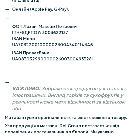
(післяплата);
Онлайн (Apple Pay, G-Pay).
ФОП Лохвіч Максим Петрович
ІПН/ЄДРПОУ: 3003622137
IBAN Mono
UA703220010000026004340114646
IBAN ПриватБанк
UA083052990000026003004933281
ВАЖЛИВО:
Зображення продуктів у каталозі є
ілюстраціями. Вигляд горіхів та сухофруктів у
реальності може мати відмінності за відтінком
або
Ми гарантуємо оригінальність та якість кожного товару.
Уся продукція в магазині DeliGroup постачається від
перевірених постачальників з Європи. Ми уважно