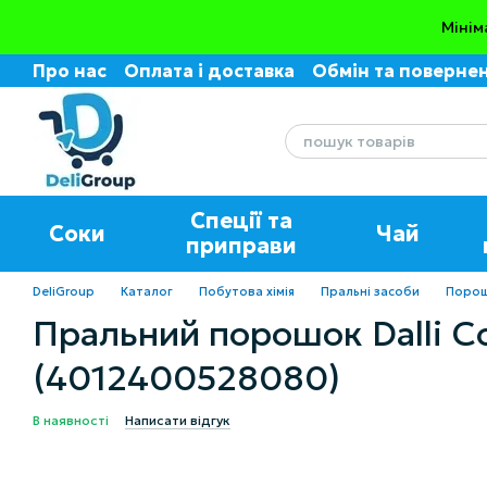
Перейти до основного контенту
Мінім
Про нас
Оплата і доставка
Обмін та поверне
Угода користувача
Відгуки про магазин
Спеції та
Соки
Чай
приправи
DeliGroup
Каталог
Побутова хімія
Пральні засоби
Порош
Пральний порошок Dalli Co
(4012400528080)
В наявності
Написати відгук