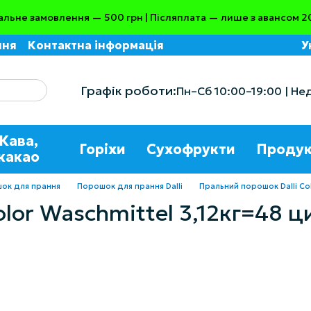
альне замовлення — 500 грн | Післяплата — лише з авансом 2
ння
Контактна інформація
У
Графік роботи:
Пн–Сб 10:00–19:00 | Не
Кава,
Горіхи
Сухофрукти
Продук
какао
ок для прання
Порошок для прання Dalli
Пральний порошок Dalli Co
lor Waschmittel 3,12кг=48 ц