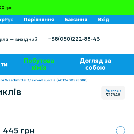
00 грн
кр
Рус
Порівняння
Бажання
Вхід
+38(050)222-88-43
діля — вихідний
Побутова
Догляд за
ти
хімія
собою
lor Waschmittel 3,12кг=48 циклів (4012400528080)
иклів
Артикул
527948
445 грн