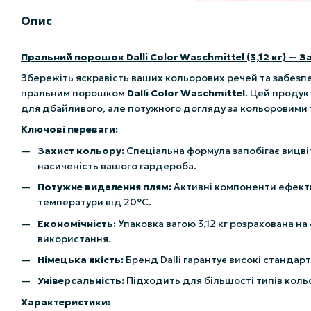
Опис
Пральний порошок Dalli Color Waschmittel (3,12 кг) — 
Збережіть яскравість ваших кольорових речей та забезп
пральним порошком
Dalli Color Waschmittel
. Цей продук
для дбайливого, але потужного догляду за кольоровими
Ключові переваги:
Захист кольору:
Спеціальна формула запобігає вицві
насиченість вашого гардероба.
Потужне видалення плям:
Активні компоненти ефект
температури від 20°C.
Економічність:
Упаковка вагою 3,12 кг розрахована на
використання.
Німецька якість:
Бренд Dalli гарантує високі стандар
Універсальність:
Підходить для більшості типів кольо
Характеристики: