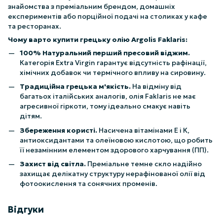
знайомства з преміальним брендом, домашніх
експериментів або порційної подачі на столиках у кафе
та ресторанах.
Чому варто купити грецьку олію Argolis Faklaris:
100% Натуральний перший пресовий віджим.
Категорія Extra Virgin гарантує відсутність рафінації,
хімічних добавок чи термічного впливу на сировину.
Традиційна грецька м'якість.
На відміну від
багатьох італійських аналогів, олія Faklaris не має
агресивної гіркоти, тому ідеально смакує навіть
дітям.
Збереження користі.
Насичена вітамінами Е і К,
антиоксидантами та олеїновою кислотою, що робить
її незамінним елементом здорового харчування (ПП).
Захист від світла.
Преміальне темне скло надійно
захищає делікатну структуру нерафінованої олії від
фотоокислення та сонячних променів.
Відгуки