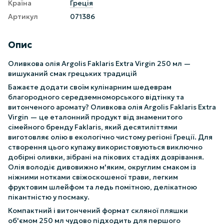
Країна
Греція
Артикул
071386
Опис
Оливкова олія Argolis Faklaris Extra Virgin 250 мл —
вишуканий смак грецьких традицій
Бажаєте додати своїм кулінарним шедеврам
благородного середземноморського відтінку та
витонченого аромату? Оливкова олія Argolis Faklaris Extra
Virgin — це еталонний продукт від знаменитого
сімейного бренду Faklaris, який десятиліттями
виготовляє олію в екологічно чистому регіоні Греції. Для
створення цього купажу використовуються виключно
добірні оливки, зібрані на пікових стадіях дозрівання.
Олія володіє дивовижно м'яким, округлим смаком із
ніжними нотками свіжоскошеної трави, легким
фруктовим шлейфом та ледь помітною, делікатною
пікантністю у посмаку.
Компактний і витончений формат скляної пляшки
об'ємом 250 мл чудово підходить для першого