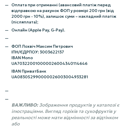
Оплата при отриманні (авансовий платіж перед
відправкою на рахунок ФОП у розмірі 200 грн (від
2000 грн - 10%), залишок суми – накладний платіж
(післяплата);
Онлайн (Apple Pay, G-Pay).
ФОП Лохвіч Максим Петрович
ІПН/ЄДРПОУ: 3003622137
IBAN Mono
UA703220010000026004340114646
IBAN ПриватБанк
UA083052990000026003004933281
ВАЖЛИВО:
Зображення продуктів у каталозі є
ілюстраціями. Вигляд горіхів та сухофруктів у
реальності може мати відмінності за відтінком
або