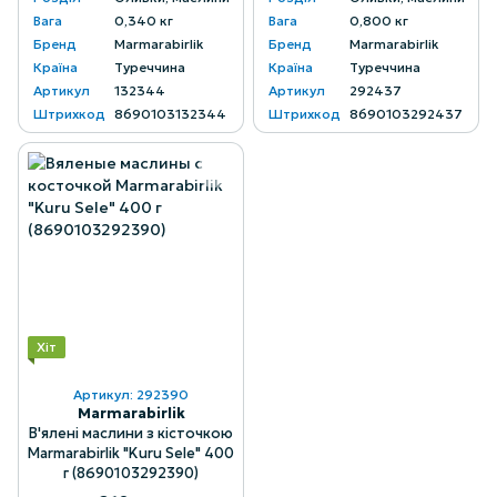
Вага
0,340 кг
Вага
0,800 кг
Бренд
Marmarabirlik
Бренд
Marmarabirlik
Країна
Туреччина
Країна
Туреччина
Артикул
132344
Артикул
292437
Штрихкод
8690103132344
Штрихкод
8690103292437
Хіт
Артикул: 292390
Marmarabirlik
В'ялені маслини з кісточкою
Marmarabirlik "Kuru Sele" 400
г (8690103292390)