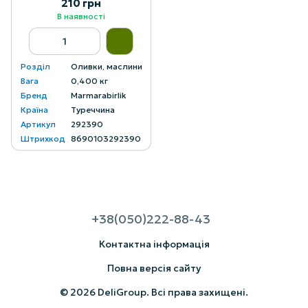
210 грн
В наявності
Розділ
Оливки, маслини
Вага
0,400 кг
Бренд
Marmarabirlik
Країна
Туреччина
Артикул
292390
Штрихкод
8690103292390
+38(050)222-88-43
Контактна інформація
Повна версія сайту
© 2026 DeliGroup. Всі права захищені.