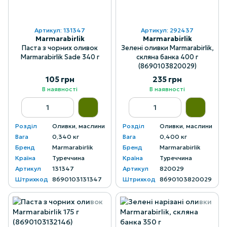
Артикул: 131347
Артикул: 292437
Marmarabirlik
Marmarabirlik
Паста з чорних оливок
Зелені оливки Marmarabirlik,
Marmarabirlik Sade 340 г
скляна банка 400 г
(8690103820029)
105 грн
235 грн
В наявності
В наявності
Розділ
Оливки, маслини
Розділ
Оливки, маслини
Вага
0,340 кг
Вага
0,400 кг
Бренд
Marmarabirlik
Бренд
Marmarabirlik
Країна
Туреччина
Країна
Туреччина
Артикул
131347
Артикул
820029
Штрихкод
8690103131347
Штрихкод
8690103820029