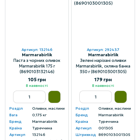
Артикул: 132146
Артикул: 292437
Marmarabirlik
Marmarabirlik
Паста з чорних оливок
Зелені нарізані оливки
Marmarabirlik 175 г
Marmarabirlik, скляна банка
(8690103132146)
350 г (8690103001305)
105 грн
179 грн
В наявності
В наявності
Розділ
Оливки, маслини
Розділ
Оливки, маслини
Вага
0,175 кг
Бренд
Marmarabirlik
Бренд
Marmarabirlik
Країна
Туреччина
Країна
Туреччина
Артикул
001305
Артикул
132146
Штрихкод
8690103001305