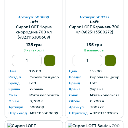
Артикул: 300609
Артикул: 300272
Loft
Loft
Сироп LOFT Чорна
Сироп LOFT Карамель 700
смородина 700 мл
мл (4823113300272)
(4823113300609)
135 грн
135 грн
В наявності
В наявності
Ціна
135.00
Ціна
135.00
Розділ
Сиропи та цукор
Розділ
Сиропи та цукор
Бренд
Loft
Бренд
Loft
Країна
Україна
Країна
Україна
Смак
М'ята колосиста
Смак
М'ята колосиста
Об'єм
0,700 л
Об'єм
0,700 л
Артикул
300609
Артикул
300272
Штрихкод
4823113300609
Штрихкод
4823113302023