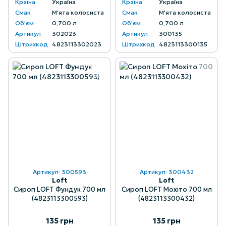
Країна
Україна
Країна
Україна
Смак
М'ята колосиста
Смак
М'ята колосиста
Об'єм
0,700 л
Об'єм
0,700 л
Артикул
302023
Артикул
300135
Штрихкод
4823113302023
Штрихкод
4823113300135
Артикул: 300593
Артикул: 300432
Loft
Loft
Сироп LOFT Фундук 700 мл
Сироп LOFT Мохіто 700 мл
(4823113300593)
(4823113300432)
135 грн
135 грн