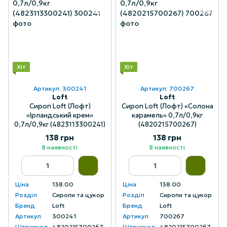
Хіт
Хіт
Артикул: 300241
Артикул: 700267
Loft
Loft
Сироп Loft (Лофт)
Сироп Loft (Лофт) «Солона
«Ірландський крем»
карамель» 0,7л/0,9кг
0,7л/0,9кг (4823113300241)
(4820215700267)
138 грн
138 грн
В наявності
В наявності
Ціна
138.00
Ціна
138.00
Розділ
Сиропи та цукор
Розділ
Сиропи та цукор
Бренд
Loft
Бренд
Loft
Артикул
300241
Артикул
700267
Штрихкод
4820215700267
Штрихкод
4820215700267