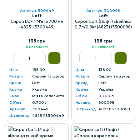
Артикул: 300449
Артикул: 300098
Loft
Loft
Сироп LOFT М'ята 700 мл
Сироп Loft (Лофт) «Бейліс»
(4823113300449)
0,7л/0,9кг (4823113300098)
135 грн
138 грн
В наявності
В наявності
Ціна
135.00
Ціна
138.00
Розділ
Сиропи та цукор
Розділ
Сиропи та цукор
Бренд
Loft
Бренд
Loft
Країна
Україна
Країна
Україна
Смак
М'ята колосиста
Об'єм
0,700 л
Об'єм
0,700 л
Артикул
300098
Артикул
300449
Штрихкод
4823113300098
Штрихкод
4823113300449