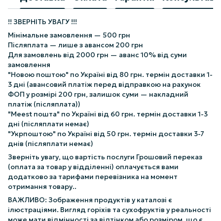
!! ЗВЕРНІТЬ УВАГУ !!!
Мінімальне замовлення — 500 грн
Післяплата — лише з авансом 200 грн
Для замовлень від 2000 грн — аванс 10% від суми
замовлення
"Новою поштою" по Україні від 80 грн. термін доставки 1-
3 дні (авансовий платіж перед відправкою на рахунок
ФОП у розмірі 200 грн, залишок суми — накладний
платіж (післяплата))
"Meest пошта" по Україні від 60 грн. термін доставки 1-3
дні (післяплати немає)
"Укрпоштою" по Україні від 50 грн. термін доставки 3-7
днів (післяплати немає)
Зверніть увагу, що вартість послуги Грошовий переказ
(оплата за товар у відділенні) оплачується вами
додатково за тарифами перевізника на момент
отримання товару..
ВАЖЛИВО: Зображення продуктів у каталозі є
ілюстраціями. Вигляд горіхів та сухофруктів у реальності
може мати відмінності за відтінком або розміром, що є