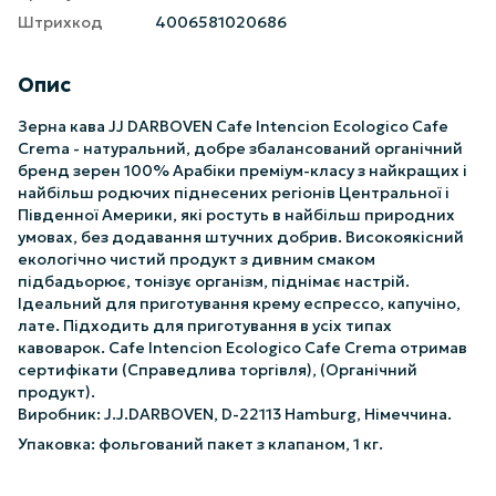
Штрихкод
4006581020686
Опис
Зерна кава JJ DARBOVEN Cafe Intencion Ecologico Cafe
Crema - натуральний, добре збалансований органічний
бренд зерен 100% Арабіки преміум-класу з найкращих і
найбільш родючих піднесених регіонів Центральної і
Південної Америки, які ростуть в найбільш природних
умовах, без додавання штучних добрив. Високоякісний
екологічно чистий продукт з дивним смаком
підбадьорює, тонізує організм, піднімає настрій.
Ідеальний для приготування крему еспрессо, капучіно,
лате. Підходить для приготування в усіх типах
кавоварок. Cafe Intencion Ecologico Cafe Crema отримав
сертифікати (Справедлива торгівля), (Органічний
продукт).
Виробник: J.J.DARBOVEN, D-22113 Hamburg, Німеччина.
Упаковка: фольгований пакет з клапаном, 1 кг.