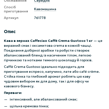
Обсмаження
Середнє
Спосіб
Кавомашина
приготування
Артикул
761778
Опис
Кава в зернах Caffeciao Caffè Crema Gustoso 1 кг
— це
виразний смак і оксамитова crema в кожній чашці.
Поєднання добірної арабіки та робусти створює
збалансований бленд із насиченим тілом, легкою
гірчинкою та нотками темного шоколаду й горіхів.
Caffè Crema Gustoso ідеально підходить для
приготування еспресо, капучино, лате або café crème.
Стійка пінка та глибокий аромат роблять цю каву
чудовим вибором як для дому, так і для офісу чи
кавового бізнесу.
Переваги:
інтенсивний, але збалансований смак;
щільна кремова пінка;