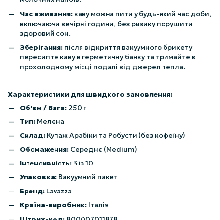
Час вживання:
каву можна пити у будь-який час доби,
включаючи вечірні години, без ризику порушити
здоровий сон.
Зберігання:
після відкриття вакуумного брикету
пересипте каву в герметичну банку та тримайте в
прохолодному місці подалі від джерел тепла.
Характеристики для швидкого замовлення:
Об'єм / Вага:
250 г
Тип:
Мелена
Склад:
Купаж Арабіки та Робусти (без кофеїну)
Обсмаження:
Середнє (Medium)
Інтенсивність:
3 із 10
Упаковка:
Вакуумний пакет
Бренд:
Lavazza
Країна-виробник:
Італія
Штрих-код:
800007011878