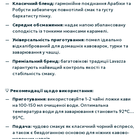
Класичний бленд:
гармонійне поєднання Арабіки та
Робусти забезпечує повнотілий смак та густу
бархатисту пінку.
Середнє обсмаження:
надає напою збалансовану
солодкість із тонкими нюансами карамелі.
Універсальність приготування:
помел ідеально
відкалібрований для домашніх кавоварок, турки та
заварювання у чашці.
Преміальний бренд:
багатовікові традиції Lavazza
гарантують найвищий контроль якості та
стабільність смаку.
💡
Рекомендації щодо використання:
Приготування:
використовуйте 1-2 чайні ложки кави
на 100-150 мл очищеної води. Оптимальна
температура води для заварювання становить 92°C…
95°C.
Подача:
чудово смакує як класичний чорний еспресо,
а також є бездоганною основою для ніжних кавово-
молочних напоїв.