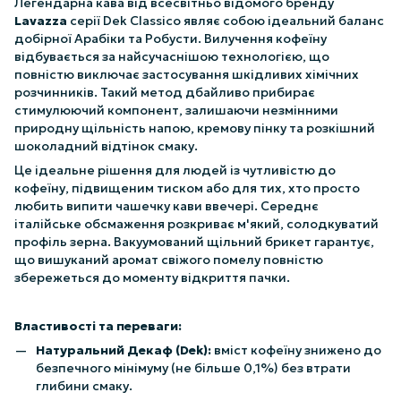
Легендарна кава від всесвітньо відомого бренду
Lavazza
серії Dek Classico являє собою ідеальний баланс
добірної Арабіки та Робусти. Вилучення кофеїну
відбувається за найсучаснішою технологією, що
повністю виключає застосування шкідливих хімічних
розчинників. Такий метод дбайливо прибирає
стимулюючий компонент, залишаючи незмінними
природну щільність напою, кремову пінку та розкішний
шоколадний відтінок смаку.
Це ідеальне рішення для людей із чутливістю до
кофеїну, підвищеним тиском або для тих, хто просто
любить випити чашечку кави ввечері. Середнє
італійське обсмаження розкриває м'який, солодкуватий
профіль зерна. Вакуумований щільний брикет гарантує,
що вишуканий аромат свіжого помелу повністю
збережеться до моменту відкриття пачки.
Властивості та переваги:
Натуральний Декаф (Dek):
вміст кофеїну знижено до
безпечного мінімуму (не більше 0,1%) без втрати
глибини смаку.