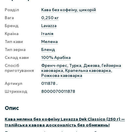
Розділ
Кава без кофеїну, цикорій
Вага
0,250 кг
Бренд
Lavazza
Країна
Італія
Тип кави
Мелена
Тип зерна
Бленд
Склад кави
100% Арабіка
Спосіб
Френч-прес
,
Турка
,
Джезва
,
Гейзерна
приготування
кавоварка
,
Крапельна кавоварка
,
Рожкова кавоварка
Артикул
011878 .
Штрихкод
8000070011878
Опис
Кава мелена без кофеїну Lavazza Dek Classico (250 г) —
Італійська кавова досконалість без обмежень!