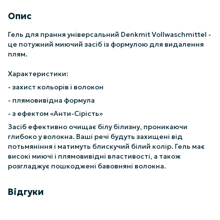
Опис
Гель для прання універсальний Denkmit Vollwaschmittel -
це потужний миючий засіб із формулою для видалення
плям.
Характеристики:
- захист кольорів і волокон
- плямовивідна формула
- з ефектом «Анти-Сірість»
Засіб ефективно очищає білу білизну, проникаючи
глибоко у волокна. Ваші речі будуть захищені від
потьмяніння і матимуть блискучий білий колір. Гель має
високі миючі і плямовивідні властивості, а також
розгладжує пошкоджені бавовняні волокна.
Відгуки