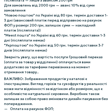
Післяплата — лише з авансом 200 грн
Для замовлень від 2000 грн — аванс 10% від суми
замовлення
"Новою поштою" по Україні від 80 грн. термін доставки 1-
3 дні (авансовий платіж перед відправкою на рахунок
ФОП у розмірі 200 грн, залишок суми — накладний
платіж (післяплата))
"Meest пошта" по Україні від 60 грн. термін доставки 1-3
дні (післяплати немає)
"Укрпоштою" по Україні від 50 грн. термін доставки 3-7
днів (післяплати немає)
Зверніть увагу, що вартість послуги Грошовий переказ
(оплата за товар у відділенні) оплачується вами
додатково за тарифами перевізника на момент
отримання товару..
ВАЖЛИВО: Зображення продуктів у каталозі є
ілюстраціями. Вигляд горіхів та сухофруктів у реальності
може мати відмінності за відтінком або розміром, що є
особливістю натуральної сировини. Виробник також
залишає за собою право змінювати дизайн пакування без
попередження.
Оплата на рахунок ФОП;