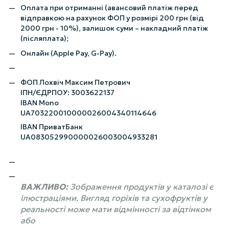
Оплата при отриманні (авансовий платіж перед
відправкою на рахунок ФОП у розмірі 200 грн (від
2000 грн - 10%), залишок суми – накладний платіж
(післяплата);
Онлайн (Apple Pay, G-Pay).
ФОП Лохвіч Максим Петрович
ІПН/ЄДРПОУ: 3003622137
IBAN Mono
UA703220010000026004340114646
IBAN ПриватБанк
UA083052990000026003004933281
ВАЖЛИВО:
Зображення продуктів у каталозі є
ілюстраціями. Вигляд горіхів та сухофруктів у
реальності може мати відмінності за відтінком
або