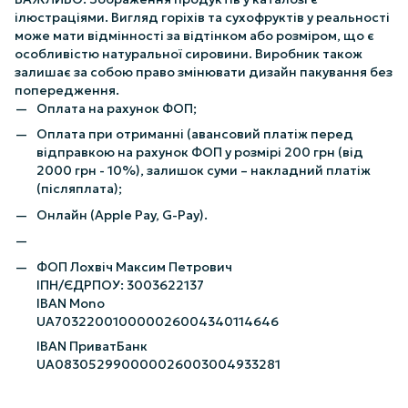
ілюстраціями. Вигляд горіхів та сухофруктів у реальності
може мати відмінності за відтінком або розміром, що є
особливістю натуральної сировини. Виробник також
залишає за собою право змінювати дизайн пакування без
попередження.
Оплата на рахунок ФОП;
Оплата при отриманні (авансовий платіж перед
відправкою на рахунок ФОП у розмірі 200 грн (від
2000 грн - 10%), залишок суми – накладний платіж
(післяплата);
Онлайн (Apple Pay, G-Pay).
ФОП Лохвіч Максим Петрович
ІПН/ЄДРПОУ: 3003622137
IBAN Mono
UA703220010000026004340114646
IBAN ПриватБанк
UA083052990000026003004933281