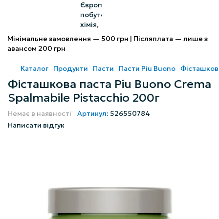
Мінімальне замовлення — 500 грн | Післяплата — лише з
авансом 200 грн
Каталог
Продукти
Пасти
Пасти Piu Buono
Фісташкова
Фісташкова паста Piu Buono Crema
Spalmabile Pistacchio 200г
Немає в наявності
Артикул:
526550784
Написати відгук