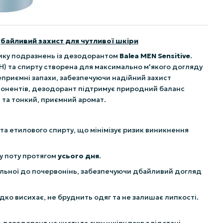
Дбайливий захист для чутливої шкіри
изику подразнень із дезодорантом
Balea MEN Sensitive
.
H) та спирту створена для максимально м'якого догляду
еприємні запахи, забезпечуючи надійний захист
мпонентів, дезодорант підтримує природний баланс
 та тонкий, приємний аромат.
та етилового спирту, що мінімізує ризик виникнення
ху поту протягом
усього дня
.
ильної до почервонінь, забезпечуючи дбайливий догляд
ко висихає, не бруднить одяг та не залишає липкості.