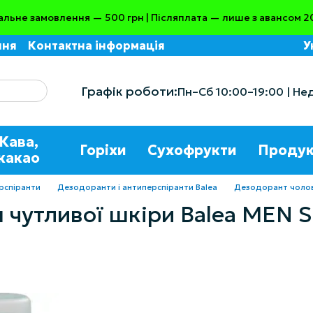
альне замовлення — 500 грн | Післяплата — лише з авансом 2
ння
Контактна інформація
У
Графік роботи:
Пн–Сб 10:00–19:00 | Не
Кава,
Горіхи
Сухофрукти
Продук
какао
рспіранти
Дезодоранти і антиперспіранти Balea
Дезодорант чолові
 чутливої шкіри Balea MEN S