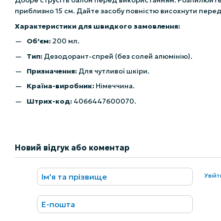
Добре струсіть балон перед використанням. Розпилюйте д
приблизно 15 см. Дайте засобу повністю висохнути перед
Характеристики для швидкого замовлення:
Об'єм:
200 мл.
Тип:
Дезодорант-спрей (без солей алюмінію).
Призначення:
Для чутливої шкіри.
Країна-виробник:
Німеччина.
Штрих-код:
4066447600070.
Новий відгук або коментар
Увій