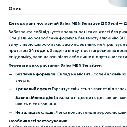
Опис
Дезодорант чоловічий Balea MEN Sensitive (200 мл) — 
Забезпечте собі відчуття впевненості та свіжості без р
Спеціально розроблена формула без вмісту алюмінію (AC
за чутливою шкірою пахв. Засіб ефективно нейтралізує н
протягом
24 годин
. Завдяки відсутності агресивних ко
епідермісу, залишаючи після себе лише відчуття чистоти
Переваги використання Balea MEN Sensitive:
Безпечна формула:
Склад не містить солей алюмінію 
алергії.
Тривалий ефект:
Гарантує свіжість та захист від запа
Заспокійлива дія:
Ідеально підходить для шкіри, сх
навіть після гоління.
Не залишає слідів:
Легка консистенція аерозолю швид
Особливості застосування: