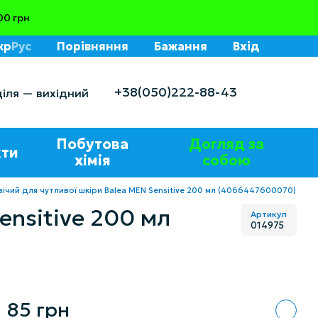
00 грн
кр
Рус
Порівняння
Бажання
Вхід
+38(050)222-88-43
діля — вихідний
Побутова
Догляд за
ти
хімія
собою
чий для чутливої шкіри Balea MEN Sensitive 200 мл (4066447600070)
ensitive 200 мл
Артикул
014975
85 грн