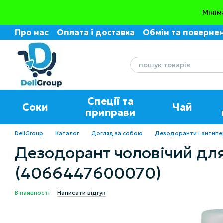
Перейти до основного контенту
Мінім
Про нас
Оплата і доставка
Обмін та поверне
Угода користувача
Відгуки про магазин
Спеції та
Соки
Чай
приправи
DeliGroup
Каталог
Догляд за собою
Дезодоранти і антипе
Дезодорант чоловічий для
(4066447600070)
В наявності
Написати відгук