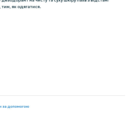
езодорант на чисту та суху шкіру пахв з відстані
 тим, як одягатися.
ти за допомогою