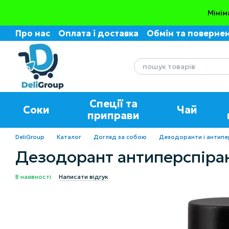
Перейти до основного контенту
Мінім
Про нас
Оплата і доставка
Обмін та поверне
Угода користувача
Відгуки про магазин
Спеції та
Соки
Чай
приправи
DeliGroup
Каталог
Догляд за собою
Дезодоранти і антипе
Дезодорант антиперспірант
В наявності
Написати відгук