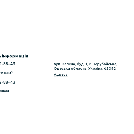
 інформація
2-88-43
вул. Зелена, буд. 1, с. Нерубайське,
Одеська область, Україна, 65092
ти вам?
Адреса
2-88-43
режах