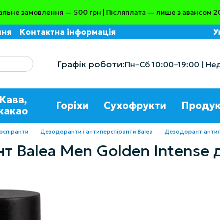
альне замовлення — 500 грн | Післяплата — лише з авансом 2
ння
Контактна інформація
У
Графік роботи:
Пн–Сб 10:00–19:00 | Не
Кава,
Горіхи
Сухофрукти
Продук
какао
рспіранти
Дезодоранти і антиперспіранти Balea
Дезодорант антипе
 Balea Men Golden Intense д