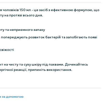
 чоловіків 150 мл - це засіб з ефективною формулою, що
у на протязі всього дня.
оту та неприємного запаху
і попереджують розвиток бактерій та запобігають появі
свіжості
т на чисту та суху шкіру під пахвами. Дочекайтесь
ргічної реакції, припиніть використання.
ти за допомогою