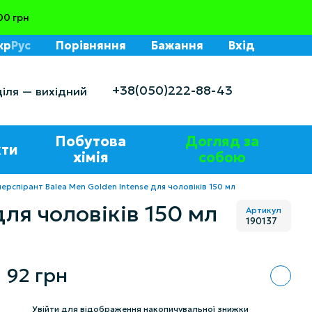
00 грн
кр
Рус
Порівняння
Бажання
Вхід
+38(050)222-88-43
діля — вихідний
Побутова
Догляд за
ти
хімія
собою
рспірант Balea Men Golden Intense для чоловіків 150 мл
ля чоловіків 150 мл
Артикул
190137
92 грн
%
Увійти
для відображення накопичувальної знижки