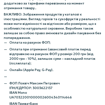
додатково за тарифами перевізника на момент
отримання товару..
ВАЖЛИВО: Зображення продуктів у каталозі є
ілюстраціями. Вигляд горіхів та сухофруктів у реальності
може мати відмінності за відтінком або розміром, що є
особливістю натуральної сировини. Виробник також
залишає за собою право змінювати дизайн пакування без
попередження.
Оплата на рахунок ФОП;
Оплата при отриманні (авансовий платіж перед
відправкою на рахунок ФОП у розмірі 200 грн (від
2000 грн - 10%), залишок суми – накладний платіж
(післяплата);
Онлайн (Apple Pay, G-Pay).
ФОП Лохвіч Максим Петрович
ІПН/ЄДРПОУ: 3003622137
IBAN Mono
UA703220010000026004340114646
IBAN ПриватБанк