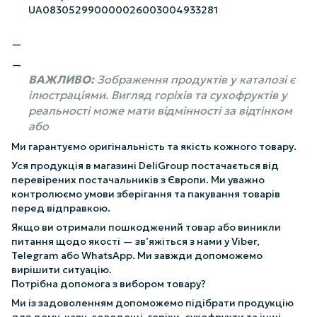
UA083052990000026003004933281
ВАЖЛИВО:
Зображення продуктів у каталозі є
ілюстраціями. Вигляд горіхів та сухофруктів у
реальності може мати відмінності за відтінком
або
Ми гарантуємо оригінальність та якість кожного товару.
Уся продукція в магазині DeliGroup постачається від
перевірених постачальників з Європи. Ми уважно
контролюємо умови зберігання та пакування товарів
перед відправкою.
Якщо ви отримали пошкоджений товар або виникли
питання щодо якості — зв’яжіться з нами у Viber,
Telegram або WhatsApp. Ми завжди допоможемо
вирішити ситуацію.
Потрібна допомога з вибором товару?
Ми із задоволенням допоможемо підібрати продукцію
для дому, каву, солодощі, горіхи, сухофрукти та інші