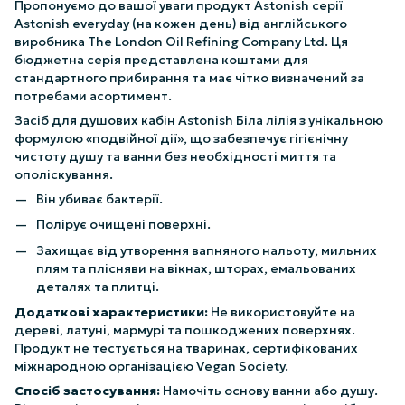
Пропонуємо до вашої уваги продукт Astonish серії
Astonish everyday (на кожен день) від англійського
виробника The London Oil Refining Company Ltd. Ця
бюджетна серія представлена коштами для
стандартного прибирання та має чітко визначений за
потребами асортимент.
Засіб для душових кабін Astonish Біла лілія з унікальною
формулою «подвійної дії», що забезпечує гігієнічну
чистоту душу та ванни без необхідності миття та
ополіскування.
Він убиває бактерії.
Полірує очищені поверхні.
Захищає від утворення вапняного нальоту, мильних
плям та плісняви на вікнах, шторах, емальованих
деталях та плитці.
Додаткові характеристики:
Не використовуйте на
дереві, латуні, мармурі та пошкоджених поверхнях.
Продукт не тестується на тваринах, сертифікованих
міжнародною організацією Vegan Society.
Спосіб застосування:
Намочіть основу ванни або душу.