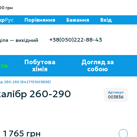
00 грн
кр
Рус
Порівняння
Бажання
Вхід
+38(050)222-88-43
діля — вихідний
Побутова
Догляд за
ти
хімія
собою
лібр 260-290 (6427151003836)
 калібр 260-290
Артикул
003836
1 765 грн