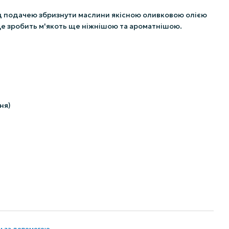
д подачею збризнути маслини якісною оливковою олією
 Це зробить м'якоть ще ніжнішою та ароматнішою.
ня)
ти за допомогою