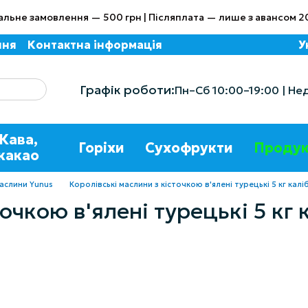
альне замовлення — 500 грн | Післяплата — лише з авансом 2
ння
Контактна інформація
У
Графік роботи:
Пн–Сб 10:00–19:00 | Не
Кава,
Горіхи
Сухофрукти
Продук
какао
аслини Yunus
Королівські маслини з кісточкою в'ялені турецькі 5 кг ка
точкою в'ялені турецькі 5 кг