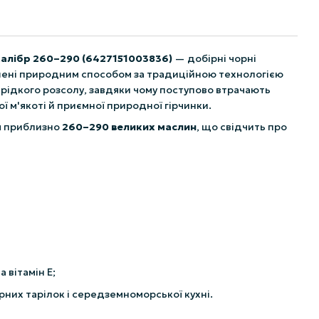
 калібр 260–290 (6427151003836)
— добірні чорні
ушені природним способом за традиційною технологією
рідкого розсолу, завдяки чому поступово втрачають
ї м'якоті й приємної природної гірчинки.
ся приблизно
260–290 великих маслин
, що свідчить про
 вітамін Е;
ирних тарілок і середземноморської кухні.