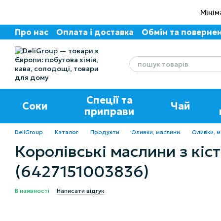
Перейти до основного контенту
Мінім
Про нас
Оплата і доставка
Обмін та поверне
Угода користувача
Відгуки про магазин
Спеції та
Соки
Чай
приправи
DeliGroup
Каталог
Продукти
Оливки, маслини
Оливки, м
Королівські маслини з кіс
(6427151003836)
В наявності
Написати відгук