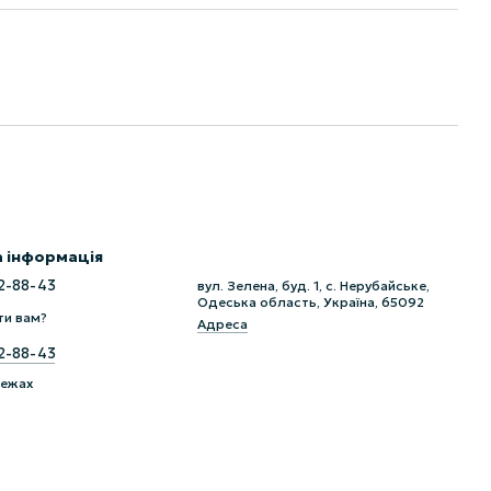
 інформація
2-88-43
вул. Зелена, буд. 1, с. Нерубайське,
Одеська область, Україна, 65092
ти вам?
Адреса
2-88-43
режах