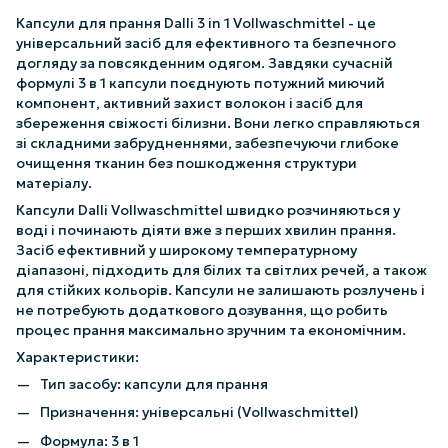
Капсули для прання Dalli 3 in 1 Vollwaschmittel - це
універсальний засіб для ефективного та безпечного
догляду за повсякденним одягом. Завдяки сучасній
формулі 3 в 1 капсули поєднують потужний миючий
компонент, активний захист волокон і засіб для
збереження свіжості білизни. Вони легко справляються
зі складними забрудненнями, забезпечуючи глибоке
очищення тканин без пошкодження структури
матеріалу.
Капсули Dalli Vollwaschmittel швидко розчиняються у
воді і починають діяти вже з перших хвилин прання.
Засіб ефективний у широкому температурному
діапазоні, підходить для білих та світлих речей, а також
для стійких кольорів. Капсули не залишають розлучень і
не потребують додаткового дозування, що робить
процес прання максимально зручним та економічним.
Характеристики:
Тип засобу: капсули для прання
Призначення: універсальні (Vollwaschmittel)
Формула: 3 в 1